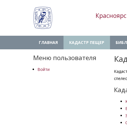
Перейти
к
Красноярс
основному
содержанию
Main
ГЛАВНАЯ
КАДАСТР ПЕЩЕР
БИБЛ
navigation
Меню пользователя
Ка
Войти
Кадас
спелео
Кад