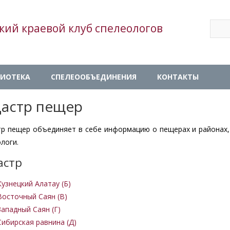
Sear
кий краевой клуб спелеологов
Se
ИОТЕКА
СПЕЛЕООБЪЕДИНЕНИЯ
КОНТАКТЫ
дастр пещер
тр пещер объединяет в себе информацию о пещерах и районах,
логи.
астр
Кузнецкий Алатау (Б)
Восточный Саян (B)
Западный Саян (Г)
Сибирская равнина (Д)