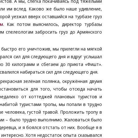
стов. А мы, слегка покачиваясь под тяжелыми
ли им вслед. Каково же было наше удивление,
торой уезжал вверх оставшийся на турбазе груз
ом
. Как потом выяснилось, директор турбазы
им спелеологам забросить груз до Армянского
 быстро его уничтожив, мы прилегли на мягкой
ирался сил для следующего дня и вдруг услышал
по 30 килограмм и сбегаем до приюта «Фишт».
свалился набираться сил для следующего дня.
рекрасная зелёная полянка, окружённая двумя
становиться для того, чтобы отсюда начать
недалеко от коттеджей плановых туристов и
 набитой туристами тропы, мы попали в трудно
е человека, густой травой. Проложить тропу в
ами – было трудно выполнимо. Жаловаться было
 деревца, и я боялся отстать от них. Вообще я в
 интересно. Хотя недостаток опыта сказывался