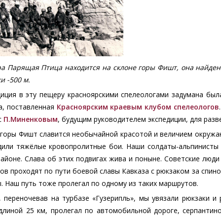
а Парящая Птица находится на склоне горы Фишт, она найден
и -500 м.
диция в эту пещеру красноярскими спелеологами задумана была
а, поставленная
Красноярским краевым клубом спелеологов
с
П.Миненковым
, будущим руководителем экспедиции, для разв
горы Фишт славится необычайной красотой и величием окружаю
дили тяжёлые кровопролитные бои. Наши солдаты-альпинисты 
айоне. Слава об этих подвигах жива и поныне. Советские люд
ов проходят по пути боевой славы Кавказа с рюкзаком за спин
. Наш путь тоже пролегал по одному из таких маршрутов.
, переночевав на турбазе «Гузерипль», мы увязали рюкзаки и 
 длиной 25 км, пролегал по автомобильной дороге, серпанти