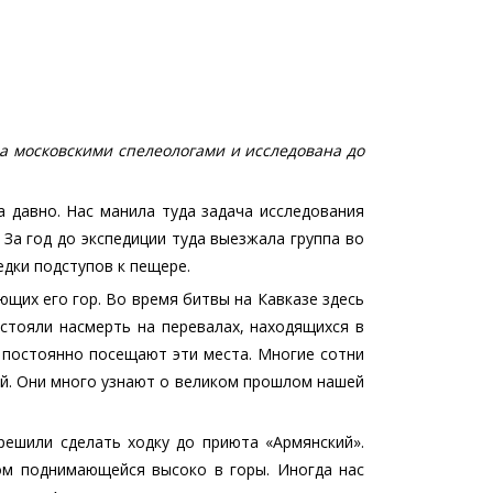
а московскими спелеологами и исследована до
 давно. Нас манила туда задача исследования
. За год до экспедиции туда выезжала группа во
едки подступов к пещере.
щих его гор. Во время битвы на Кавказе здесь
стояли насмерть на перевалах, находящихся в
и постоянно посещают эти места. Многие сотни
ой. Они много узнают о великом прошлом нашей
решили сделать ходку до приюта «Армянский».
ном поднимающейся высоко в горы. Иногда нас