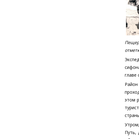
Пещер
отметк
Экспе
сифон
главе 
Район 
прохо
этом р
турист
страны
Утром
Путь,