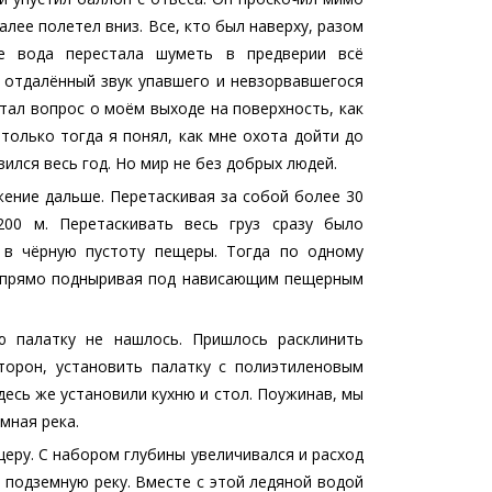
алее полетел вниз. Все, кто был наверху, разом
аже вода перестала шуметь в предверии всё
 отдалённый звук упавшего и невзорвавшегося
тал вопрос о моём выходе на поверхность, как
только тогда я понял, как мне охота дойти до
вился весь год. Но мир не без добрых людей.
жение дальше. Перетаскивая за собой более 30
00 м. Перетаскивать весь груз сразу было
 в чёрную пустоту пещеры. Тогда по одному
те прямо подныривая под нависающим пещерным
 палатку не нашлось. Пришлось расклинить
торон, установить палатку с полиэтиленовым
есь же установили кухню и стол. Поужинав, мы
мная река.
еру. С набором глубины увеличивался и расход
 подземную реку. Вместе с этой ледяной водой