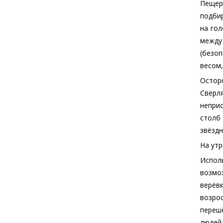
Пещера
подбир
на гол
между
(безоп
весом,
Остор
Сверл
неприс
столб
звёздн
На ут
Исполь
возмож
верёвк
возрос
перешё
людей 