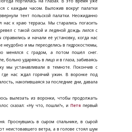
огода портилась на глазах. В это время уже
лся с каждым часом. Выложив вокруг палатки
звернули тент польской палатки. Неожиданно
л нас к краю террасы. Мы старались погасить
ревел с такой силой и ледяной дождь лился с
 справились и начали её установку, когда нас
не неудобно и мы переоделись в гидрокостюмы,
но менялся с градом, а потом пошёл снег.
, больно ударяясь в лицо и в глаза, забиваясь
ку мы устанавливали в темноте. Покончив с
, где нас ждал горячий ужин. В воронке под
лость, накопившаяся за последние дни, давала
лось вылезать из воронки, чтобы продолжать
лос сказал: «Ну что, пошли?», и
Петя
первый
я. Проснувшись в сыром спальнике, в сырой
от неистовавшего ветра, а в голове стоял шум