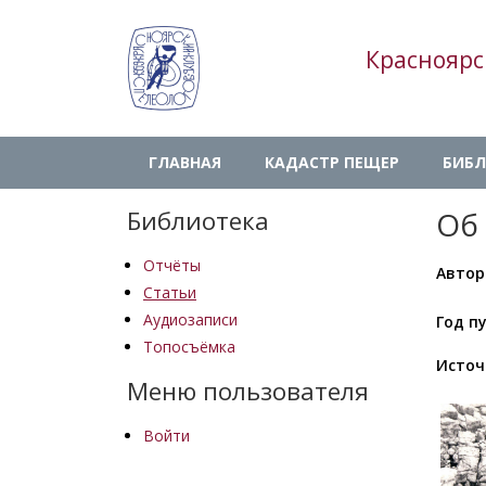
Перейти
к
Красноярс
основному
содержанию
Main
ГЛАВНАЯ
КАДАСТР ПЕЩЕР
БИБЛ
navigation
Библиотека
Об
Отчёты
Автор
Статьи
Аудиозаписи
Год п
Топосъёмка
Источ
Меню пользователя
Войти