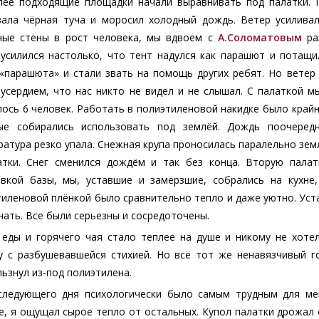
лее подходящие площадки начали выравнивать под палатки. П
зала чёрная туча и моросил холодный дождь. Ветер усилива
ные стены в рост человека, мы вдвоем с
А.Соломатовым
ра
 усилился настолько, что тент надулся как парашют и потащи
 «парашюта» и стали звать на помощь других ребят. Но ветер 
усердием, что нас никто не видел и не слышал. С палаткой мы
ось 6 человек. Работать в полиэтиленовой накидке было край
ые собирались использовать под землёй. Дождь поочеред
атура резко упала. Снежная крупа проносилась паралельно земле
атки. Снег сменился дождём и так без конца. Вторую палат
овкой базы, мы, уставшие и замёрзшие, собрались на кухне
иленовой плёнкой было сравнительно тепло и даже уютно. Уста
нать. Все были серьезны и сосредоточены.
 еды и горячего чая стало теплее на душе и никому не хоте
у с разбушевавшейся стихией. Но всё тот же ненавязчивый го
ьзнул из-под полиэтилена.
следующего дня психологически было самым трудным для мен
, я ощущал сырое тепло от остальных. Купол палатки дрожал 