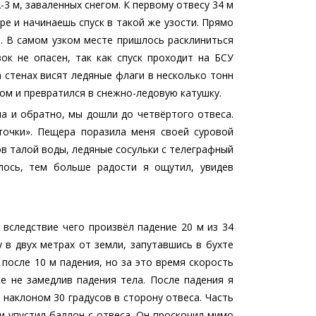
3 м, заваленных снегом. К первому отвесу 34 м
е и начинаешь спуск в такой же узости. Прямо
а. В самом узком месте пришлось расклиниться
ок не опасен, так как спуск проходит на БСУ
а стенах висят ледяные флаги в несколько тонн
гом и превратился в снежно-ледовую катушку.
а и обратно, мы дошли до четвёртого отвеса.
точки». Пещера поразила меня своей суровой
в талой воды, ледяные сосульки с телеграфный
лось, тем больше радости я ощутил, увидев
 вследствие чего произвёл падение 20 м из 34
 в двух метрах от земли, запутавшись в бухте
после 10 м падения, но за это время скорость
же не замедлив падения тела. После падения я
 наклоном 30 градусов в сторону отвеса. Часть
ти упустил баллон с отвеса. Он проскочил мимо