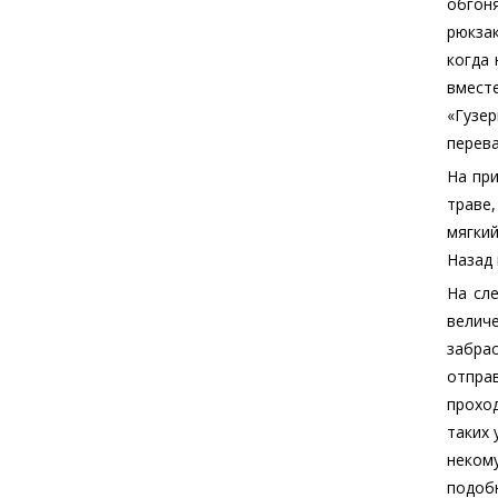
обгон
рюкза
когда 
вмест
«Гузе
перева
На при
траве,
мягки
Назад 
На сл
велич
забра
отправ
проход
таких 
некому
подобн