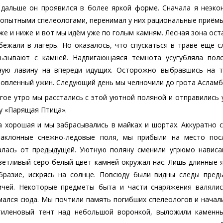
, дальше он проявился в более яркой форме. Сначала я неэко
 опытными спелеологами, перенимал у них рациональные приёмы
же и ниже и вот мы идём уже по голым камням. Лесная зона оста
бежали в лагерь. Но оказалось, что спускаться в траве еще с
льзывают с камней. Надвигающаяся темнота усугубляла пол
ную лавину на впереди идущих. Осторожно выбравшись на т
овленный ужин. Следующий день мы челночили до грота Асламб
гое утро мы расстались с этой уютной поляной и отправились 
у «Парящая Птица».
а хорошая и мы забрасывались в майках и шортах. Аккуратно с
наклонные снежно-ледовые поля, мы прибыли на место пос
алась от предыдущей. Уютную поляну сменили угрюмо нависа
ветливый серо-белый цвет камней окружал нас. Лишь длинные 
бразие, искрясь на солнце. Повсюду были видны следы преды
ичей. Некоторые предметы быта и части снаряжения валялис
мался сюда. Мы почтили память погибших спелеологов и начали
тиленовый тент над небольшой воронкой, выложили каменные