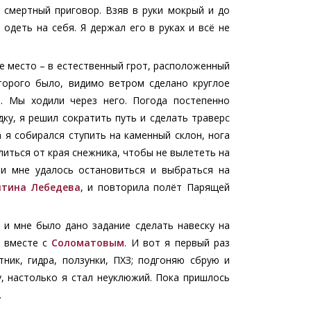
 смертный приговор. Взяв в руки мокрый и до
одеть на себя. Я держал его в руках и всё не
ое место – в естественный грот, расположенный
торого было, видимо ветром сделано круглое
. Мы ходили через него. Погода постепенно
ку, я решил сократить путь и сделать траверс
а я собирался ступить на каменный склон, нога
литься от края снежника, чтобы не вылететь на
 и мне удалось остановиться и выбраться на
нтина Лебедева
, и повторила полёт Парящей
и мне было дано задание сделать навеску на
а вместе с
Соломатовым
. И вот я первый раз
ник, гидра, ползунки, ПХЗ; подгоняю сбрую и
у, настолько я стал неуклюжий. Пока пришлось
.