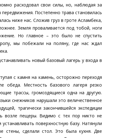
номно расходовал свои силы, но, наблюдая за
 передвижения. Постепенно трава становилась
лась ниже нас. Сложив груз в гроте Асламбека,
ложнее. Земля проваливается под тобой, ноги
ожение. Но главное – это было не спустить
ропу, мы побежали на поляну, где нас ждал
ека.
устанавливать новый базовый лагерь у входа в
тупая с камня на камень, осторожно переходя
ле обеда. Местность базового лагеря резко
ющие трассы, громоздящиеся одна на другую.
языки снежников нарушали это величественное
дущей, трагически закончившейся экспедиции
ь возле пещеры. Видимо с тех пор никто не
 устанавливать поверхностную базу. Натянули
 стены, сделали стол. Это была кухня. Две