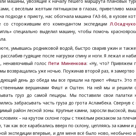
яли машины, увозящие к началу пешего маршрута плановых тури
ками, с весёлым желтым пятнышком в глазах, приветливо маха
на подходе к приюту, нас обогнала машина ГАЗ-66, в кузове ко
е со сторожившим его комендантом экспедиции
Л.Осадчук
рипль» специально выделил машину, чтобы помочь красноярск
ла.
юте, умывшись родниковой водой, быстро сварив ужин и также
 расслабив гудящие после нагрузки спину и ноги. Я лежал и наб
й, ненавязчивый голос
Пети Миненкова
: «Ну, что? Привяжем 
мы возвращались уже ночью. Поужинав второй раз, я замертво 
едующий день до обеда мы все пришли на приют «Фишт». Это п
ественными вершинами Фишт и Оштен. На ней мы и решили о
сывать груз до самой пещеры. Мы поставили свои палатки 
ились забрасывать часть груза до грота Асламбека. Свернув с
имый район лесной зоны. Крупные камни, заросли высокой, выш
условиях – на крутом склоне горы с тяжёлым рюкзаком за плеч
, так как все карабкались вверх по склону, цепляясь за камни и
ой экспедиции впервые, и для меня всё было ново, необычно и