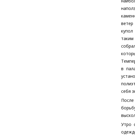
наибо
напол
камен
ветер
купол
таким 
собрал
котор
Темпер
в пал
устан
полиэт
себя з
После
борьб
выскол
Утро 
одежде