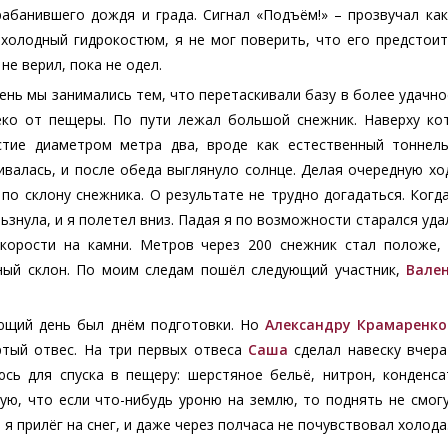
рабанившего дождя и града. Сигнал «Подъём!» – прозвучал как
холодный гидрокостюм, я не мог поверить, что его предстоит 
 не верил, пока не одел.
ень мы занимались тем, что перетаскивали базу в более удачн
еко от пещеры. По пути лежал большой снежник. Наверху ко
стие диаметром метра два, вроде как естественный тоннель
валась, и после обеда выглянуло солнце. Делая очередную ход
по склону снежника. О результате не трудно догадаться. Когд
ьзнула, и я полетел вниз. Падая я по возможности старался уда
скорости на камни. Метров через 200 снежник стал положе,
ный склон. По моим следам пошёл следующий участник,
Вале
.
ющий день был днём подготовки. Но
Александру Крамаренко
ртый отвес. На три первых отвеса
Саша
сделал навеску вчер
юсь для спуска в пещеру: шерстяное бельё, нитрон, конденсат
ую, что если что-нибудь уроню на землю, то поднять не смог
 я прилёг на снег, и даже через полчаса не почувствовал холода