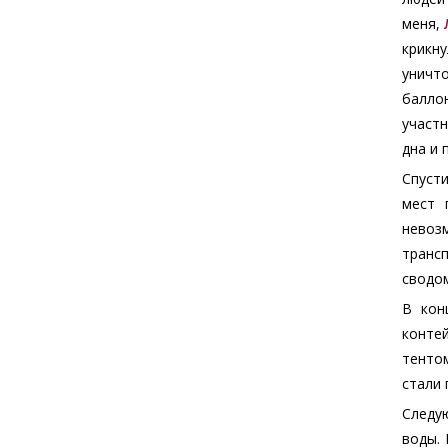
меня,
крикн
уничт
баллон
участн
дна и 
Спусти
мест 
невоз
транс
сводо
В кон
конте
тентом
стали 
Следую
воды. 