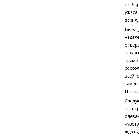
от ба
ужаса 
верил,
Весь д
недал
отвер
налажи
прямо 
соскол
всей 
камен
Птицы
Следу
четвё
одева
чувств
ждать,