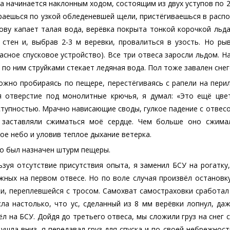
 начинается наклонным ходом, состоящим из двух уступов по 2-
аешься по узкой обледеневшей щели, пристёгиваешься в распор
ову капает талая вода, верёвка покрыта тонкой корочкой льд
 стен и, выбрав 2-3 м веревки, провалиться в узость. Но рыв
асное спусковое устройство). Все три отвеса заросли льдом. Н
 по ним струйками стекает ледяная вода. Пол тоже завален сне
ожно пробираясь по пещере, перестёгиваясь с рапели на перил
я отверстие под монолитные крючья, я думал: «Это ещё цве
тупностью. Мрачно нависающие своды, гулкое падение с отвесо
 заставляли сжиматься моё сердце. Чем больше оно сжима
ое небо и уловив теплое дыхание ветерка.
ро был назначен штурм пещеры.
зуя отсутствие присутствия опыта, я заменил БСУ на рогатку,
ных на первом отвесе. Но по воле случая произвёл остановку
и, переплевшейся с тросом. Самохват самостраховки сработал 
ла настолько, что ус, сделанный из 8 мм верёвки лопнул, да
л на БСУ. Дойдя до третьего отвеса, мы сложили груз на снег с
ушла вниз, я передавал груз для спуска и по своей небрежнос