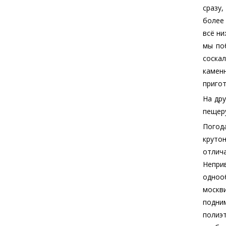
сразу
более
всё ни
мы по
соска
камен
пригот
На дру
пещер
Погод
круто
отлич
Непри
одноо
москв
подни
полиэ