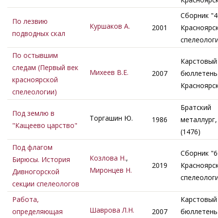
Сборник "4
По лезвию
Куршаков А.
2001
Красноярс
подводных скал
спелеолог
По остывшим
Карстовый
следам (Первый век
Михеев В.Е.
2007
бюллетень 
красноярской
Красноярс
спелеологии)
Братский
Под землю в
Торгашин Ю.
1986
металлург,
"Кащеево царство"
(1476)
Под флагом
Сборник "6
Козлова Н.
,
Бирюсы. История
2019
Красноярс
Миронцев Н.
Дивногорской
спелеолог
секции спелеологов
Работа,
Карстовый
Шаврова Л.Н.
определяющая
2007
бюллетень 