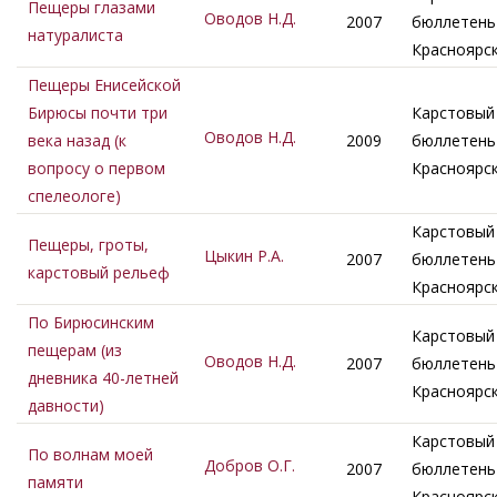
Пещеры глазами
Оводов Н.Д.
2007
бюллетень 
натуралиста
Красноярс
Пещеры Енисейской
Бирюсы почти три
Карстовый
Оводов Н.Д.
века назад (к
2009
бюллетень 
вопросу о первом
Красноярс
спелеологе)
Карстовый
Пещеры, гроты,
Цыкин Р.А.
2007
бюллетень 
карстовый рельеф
Красноярс
По Бирюсинским
Карстовый
пещерам (из
Оводов Н.Д.
2007
бюллетень 
дневника 40-летней
Красноярс
давности)
Карстовый
По волнам моей
Добров О.Г.
2007
бюллетень 
памяти
Красноярс