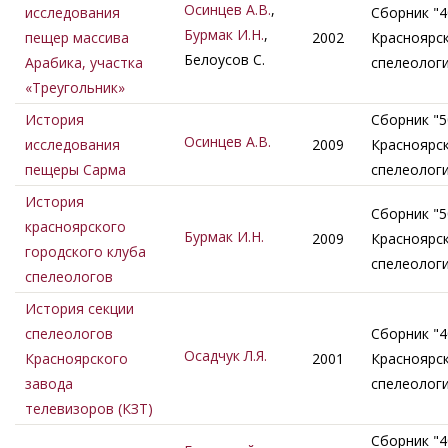
Осинцев А.В.
,
исследования
Сборник "4
Бурмак И.Н.
,
пещер массива
2002
Красноярс
Белоусов С.
Арабика, участка
спелеолог
«Треугольник»
История
Сборник "5
Осинцев А.В.
исследования
2009
Красноярс
пещеры Сарма
спелеолог
История
Сборник "5
красноярского
Бурмак И.Н.
2009
Красноярс
городского клуба
спелеолог
спелеологов
История секции
спелеологов
Сборник "4
Осадчук Л.Я.
Красноярского
2001
Красноярс
завода
спелеолог
телевизоров (КЗТ)
Сборник "4