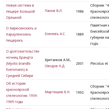
Новая система в
Сборник "4
Панов В.Л.
пещере Большой
1986
Красноярс
Орешной
спелеолог
Памятная 
О Бирюсинскихъ и
Енисейско
Еленевъ А.С.
Карауленскихъ
1889
губернiи н
пещерахъ
годъ
О долгожительстве
ночниц Брандта
Хританков A.M.,
(Myotis brandtii
2001
Plecotus et
Оводов Н.Д.
Eversmann) в
Средней Сибири
Об истории
Сборник "4
красноярской
Мартюшев Б.Н.
1992
Красноярс
спелеологии. 1959-
спелеолог
1969 годы