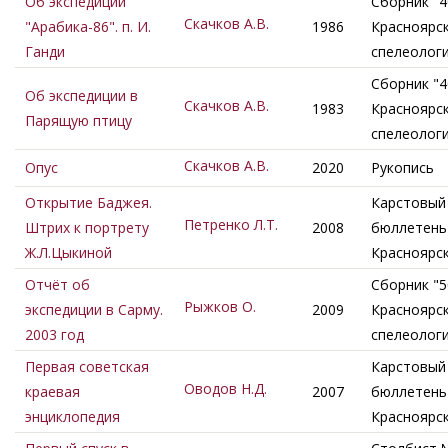
Об экспедиции
Сборник "4
Скачков А.В.
"Арабика-86". п. И.
1986
Красноярс
Ганди
спелеолог
Сборник "4
Об экспедиции в
Скачков А.В.
1983
Красноярс
Парящую птицу
спелеолог
Скачков А.В.
Опус
2020
Рукопись
Открытие Баджея.
Карстовый
Петренко Л.Т.
Штрих к портрету
2008
бюллетень 
Ж.Л.Цыкиной
Красноярс
Отчёт об
Сборник "5
Рыжков О.
экспедиции в Сарму.
2009
Красноярс
2003 год
спелеолог
Первая советская
Карстовый
Оводов Н.Д.
краевая
2007
бюллетень 
энциклопедия
Красноярс