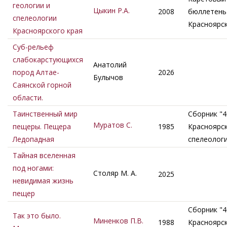
геологии и
Цыкин Р.А.
2008
бюллетень 
спелеологии
Красноярс
Красноярского края
Суб-рельеф
слабокарстующихся
Анатолий
пород Алтае-
2026
Булычов
Саянской горной
области.
Таинственный мир
Сборник "4
Муратов С.
пещеры. Пещера
1985
Красноярс
Ледопадная
спелеолог
Тайная вселенная
под ногами:
Столяр М. А.
2025
невидимая жизнь
пещер
Сборник "4
Так это было.
Миненков П.В.
1988
Красноярс