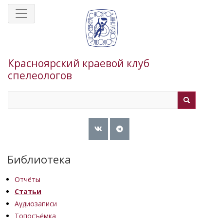
Перейти
к
основному
содержанию
Красноярский краевой клуб
спелеологов
Search
Search
Библиотека
Отчёты
Статьи
Аудиозаписи
Топосъёмка