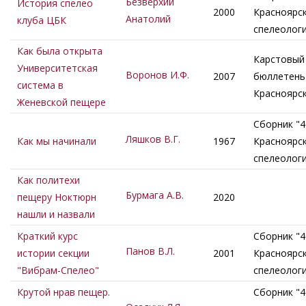
Безверхий
История спелео
2000
Красноярс
Анатолий
клуба ЦБК
спелеолог
Как была открыта
Карстовый
Университетская
Воронов И.Ф.
2007
бюллетень 
система в
Красноярс
Женевской пещере
Сборник "4
Ляшков В.Г.
Как мы начинали
1967
Красноярс
спелеолог
Как политехи
Бурмага А.В.
пещеру Ноктюрн
2020
нашли и назвали
Краткий курс
Сборник "4
Панов В.Л.
истории секции
2001
Красноярс
"Вибрам-Спелео"
спелеолог
Крутой нрав пещер.
Сборник "4