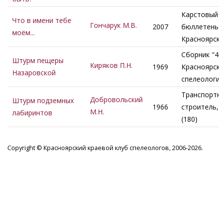
Карстовый
Что в имени тебе
Гончарук М.В.
2007
бюллетень 
моём...
Красноярс
Сборник "4
Штурм пещеры
Киряков П.Н.
1969
Красноярс
Назаровской
спелеолог
Транспорт
Добровольский
Штурм подземных
1966
строитель
М.Н.
лабиринтов
(180)
Copyright © Красноярский краевой клуб спелеологов, 2006-2026.