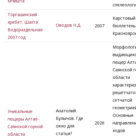
Мчишта
спелеолог
Торгашинский
Карстовый
хребет. Шахта
Оводов Н.Д.
2007
бюллетень 
Водораздельная.
Красноярс
2007 год
Морфолог
выдающих
пещер Алт
Саянской 
области
характериз
решётчато
сетчатой
геометрией
Анатолий
Уникальные
Основные
Булычов. Где
пещеры Алтае-
2026
направлен
окно для
Саянской горной
ходов
статьи?
области.