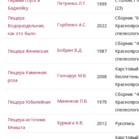
Первый спуск в
Столбист 
Петренко Л.Т.
1999
Баджейку
(23)
Пещера
Сборник "6
Горбенко А.С.
Водораздельная,
2022
Красноярс
как это было
спелеолог
Сборник "4
Бобрин В.Д.
Пещера Женевская
1987
Красноярс
спелеолог
Карстовый
Пещера Каменная
Гончарук М.В.
2008
бюллетень 
роза
Красноярс
Сборник "4
Миненков П.В.
Пещера Юбилейная
1979
Красноярс
спелеолог
Пещера-источник
Бурмага А.В.
2012
Рукопись
Мчишта
Карстовый