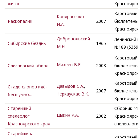
жизнь
Красноярс
Карстовый
Кондрасенко
Раскопали!!!
2007
бюллетень 
И.А.
Красноярс
Добровольский
Ленинский 
Сибирские бездны
1965
М.Н.
№189 (5359
Карстовый
Михеев В.Е.
Слизневский обвал
2008
бюллетень 
Красноярс
Карстовый
Давыдов С.А.
,
Стадо слонов идёт
2007
бюллетень 
Черкаускас В.К.
бесшумно...
Красноярс
Старейший
Сборник "4
Цыкин Р.А.
спелеолог
2002
Красноярс
Красноярского края
спелеолог
Старейшина
Карстовый