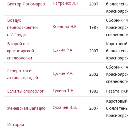
Петренко Л.Т.
Виктор Пономарёв
2007
бюллетень 
Красноярс
Воздух
Сборник "4
Козлова Н.Б.
первооткрытий.
1987
Красноярс
п.И.Ганди
спелеолог
Второй век
Карстовый
Цыкин Р.А.
красноярской
2007
бюллетень 
спелеологии
Красноярс
Сборник "4
Генератор и
Цыкин Р.А.
2002
Красноярс
активатор идей
спелеолог
Гулина Т.Н.
Если ты спелеолог
1983
Газета КК
Карстовый
Сухачёв В.В.
Женевская-Западло
2007
бюллетень 
Красноярс
История