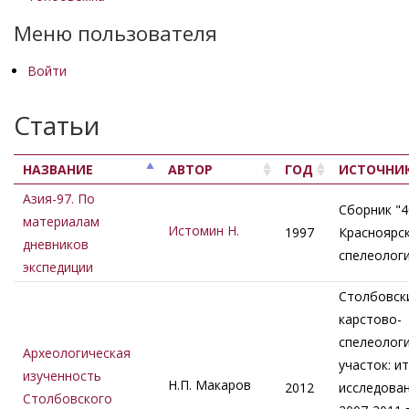
Меню пользователя
Войти
Статьи
НАЗВАНИЕ
АВТОР
ГОД
ИСТОЧНИ
Азия-97. По
Сборник "4
материалам
Истомин Н.
1997
Красноярс
дневников
спелеолог
экспедиции
Столбовск
карстово-
спелеолог
Археологическая
участок: и
изученность
Н.П. Макаров
2012
исследова
Столбовского