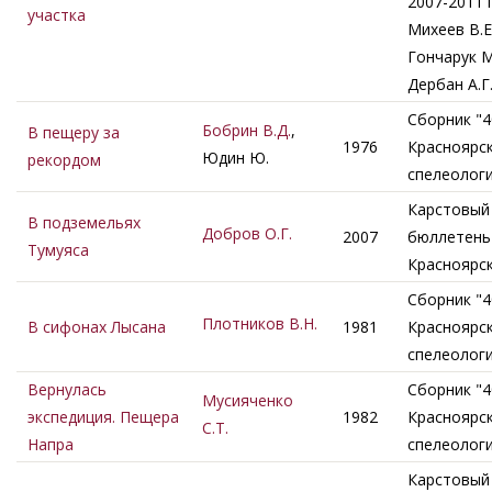
2007-2011 г
участка
Михеев В.Е.
Гончарук М
Дербан А.Г
Сборник "4
Бобрин В.Д.
,
В пещеру за
1976
Красноярс
Юдин Ю.
рекордом
спелеолог
Карстовый
В подземельях
Добров О.Г.
2007
бюллетень 
Тумуяса
Красноярс
Сборник "4
Плотников В.Н.
В сифонах Лысана
1981
Красноярс
спелеолог
Вернулась
Сборник "4
Мусияченко
экспедиция. Пещера
1982
Красноярс
С.Т.
Напра
спелеолог
Карстовый