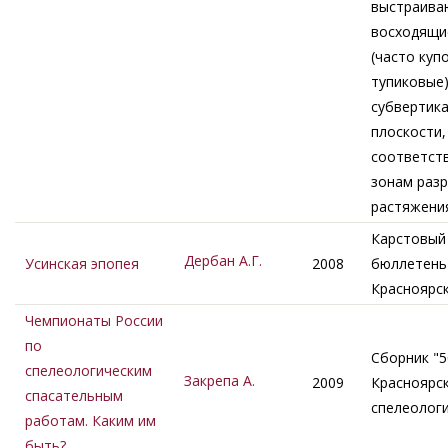
выстраива
восходящи
(часто куп
тупиковые
субвертик
плоскости,
соответст
зонам раз
растяжени
Карстовый
Дербан А.Г.
Усинская эпопея
2008
бюллетень 
Красноярс
Чемпионаты России
по
Сборник "5
спелеологическим
Закрепа А.
2009
Красноярс
спасательным
спелеолог
работам. Каким им
быть?