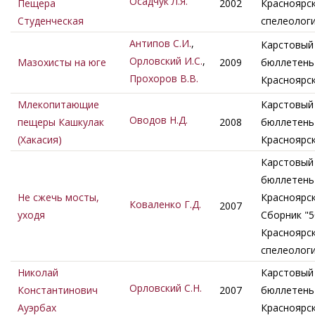
Осадчук Л.Я.
Пещера
2002
Красноярс
Студенческая
спелеолог
Антипов С.И.
,
Карстовый
Орловский И.С.
,
Мазохисты на юге
2009
бюллетень 
Прохоров В.В.
Красноярс
Млекопитающие
Карстовый
Оводов Н.Д.
пещеры Кашкулак
2008
бюллетень 
(Хакасия)
Красноярс
Карстовый
бюллетень 
Не сжечь мосты,
Красноярск
Коваленко Г.Д.
2007
уходя
Сборник "5
Красноярс
спелеолог
Николай
Карстовый
Орловский С.Н.
Константинович
2007
бюллетень 
Ауэрбах
Красноярс