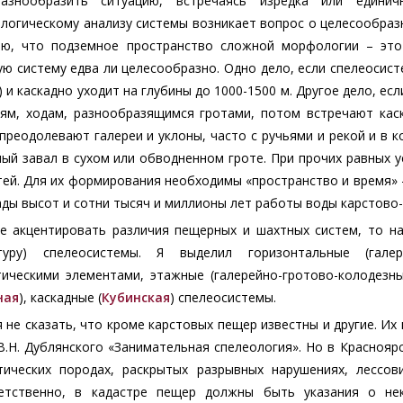
азнообразить ситуацию, встречаясь изредка или едини
логическому анализу системы возникает вопрос о целесообразн
аю, что подземное пространство сложной морфологии – это
ю систему едва ли целесообразно. Одно дело, если спелеосист
 и каскадно уходит на глубины до 1000-1500 м. Другое дело, ес
еям, ходам, разнообразящимся гротами, потом встречают кас
преодолевают галереи и уклоны, часто с ручьями и рекой и в 
ый завал в сухом или обводненном гроте. При прочих равных 
тей. Для их формирования необходимы «пространство и время»
ды высот и сотни тысяч и миллионы лет работы воды карстово-
не акцентировать различия пещерных и шахтных систем, то н
ктуру) спелеосистемы. Я выделил горизонтальные (галер
тическими элементами, этажные (галерейно-гротово-колодезн
ная
), каскадные (
Кубинская
) спелеосистемы.
 не сказать, что кроме карстовых пещер известны и другие. Их
В.Н. Дублянского «Занимательная спелеология». Но в Красноя
тических породах, раскрытых разрывных нарушениях, лессови
етственно, в кадастре пещер должны быть указания о не