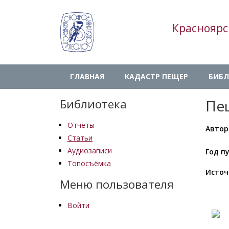
Перейти
к
Красноярс
основному
содержанию
Main
ГЛАВНАЯ
КАДАСТР ПЕЩЕР
БИБЛ
navigation
Библиотека
Пе
Отчёты
Автор
Статьи
Аудиозаписи
Год п
Топосъёмка
Источ
Меню пользователя
Войти