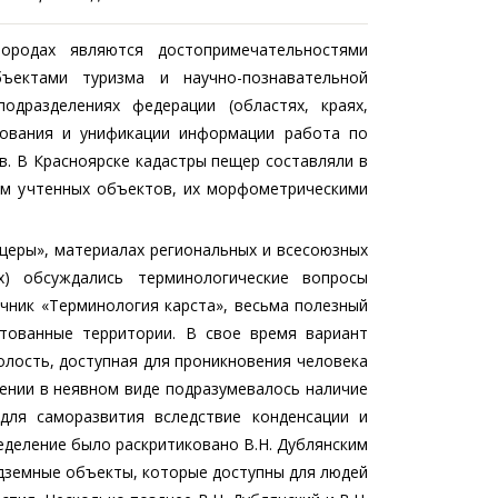
ородах являются достопримечательностями
ъектами туризма и научно-познавательной
одразделениях федерации (областях, краях,
вования и унификации информации работа по
в. В Красноярске кадастры пещер составляли в
ом учтенных объектов, их морфометрическими
ещеры», материалах региональных и всесоюзных
х) обсуждались терминологические вопросы
очник «Терминология карста», весьма полезный
тованные территории. В свое время вариант
олость, доступная для проникновения человека
ении в неявном виде подразумевалось наличие
для саморазвития вследствие конденсации и
еделение было раскритиковано В.Н. Дублянским
одземные объекты, которые доступны для людей