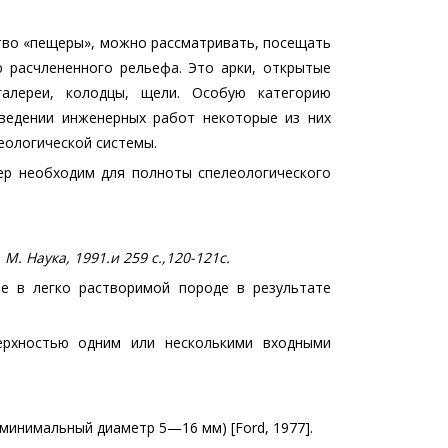
тво «пещеры», можно рассматривать, посещать
 расчлененного рельефа. Это арки, открытые
галереи, колодцы, щели. Особую категорию
ведении инженерных работ некоторые из них
еологической системы.
ер необходим для полноты спелеологического
. Наука, 1991.и 259 с.,120-121с.
ое в легко растворимой породе в результате
ерхностью одним или несколькими входными
минимальный диаметр 5—16 мм) [Ford, 1977].