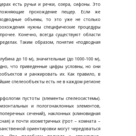
ерах есть ручьи и речки, озера, сифоны. Это
сложняющие прохождение пещер. Если же
подводные объемы, то это уже не столько
прохождения нужны специфические процедуры
 прочее. Конечно, всегда существуют области
пределах. Таким образом, понятие «подводная
убина до 10 м), значительные (до 1000-100 м),
идно, что приведенные цифры условны, но они
объектов и ранжировать их. Как правило, в
ейшие спелеообъекты есть не в каждом регионе
рфологии пустоты (элементы спелеосистемы).
изонтальных и пологонаклонных элементов,
поперечных сечений), наклонных (клиновидная
сная) и почти изометричных (грот – комната –
ранственной ориентировки могут чередоваться