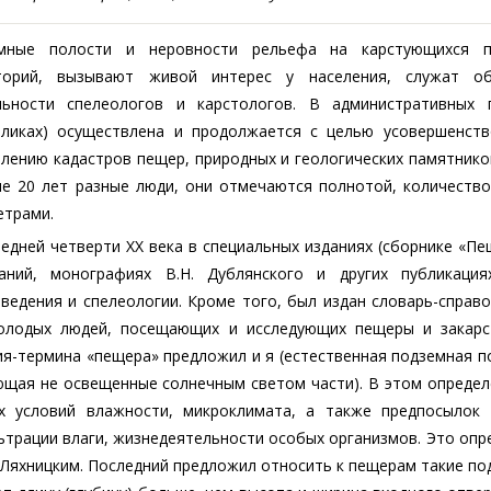
мные полости и неровности рельефа на карстующихся п
торий, вызывают живой интерес у населения, служат об
льности спелеологов и карстологов. В административных п
бликах) осуществлена и продолжается с целью усовершенст
лению кадастров пещер, природных и геологических памятнико
ие 20 лет разные люди, они отмечаются полнотой, количеств
етрами.
едней четверти ХХ века в специальных изданиях (сборнике «П
аний, монографиях В.Н. Дублянского и других публикация
ведения и спелеологии. Кроме того, был издан словарь-справ
олодых людей, посещающих и исследующих пещеры и закарс
я-термина «пещера» предложил и я (естественная подземная п
ющая не освещенные солнечным светом части). В этом определ
х условий влажности, микроклимата, а также предпосылок 
трации влаги, жизнедеятельности особых организмов. Это опр
 Ляхницким. Последний предложил относить к пещерам такие п