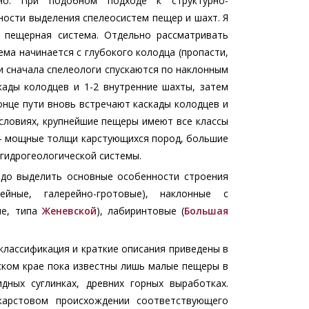
чно. При подобном подходе к структурно-
ости выделения спелеосистем пещер и шахт. Я
 пещерная система. Отдельно рассматривать
ема начинается с глубокого колодца (пропасти,
ли сначала спелеологи спускаются по наклонным
кады колодцев и 1-2 внутренние шахты, затем
конце пути вновь встречают каскады колодцев и
условиях, крупнейшие пещеры имеют все классы
 - мощные толщи карстующихся пород, большие
гидрогеологической системы.
адо выделить основные особенности строения
ейные, галерейно-гротовые), наклонные с
ые, типа
Женевской
), лабиринтовые (
Большая
 классификация и краткие описания приведены в
рском крае пока известны лишь малые пещеры в
дных суглинках, древних горных выработках.
карстовом происхождении соответствующего