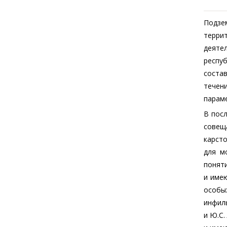
Подзе
терри
деяте
респу
состав
течен
парам
В посл
совещ
карсто
для м
поняти
и име
особы
инфиль
и Ю.С.