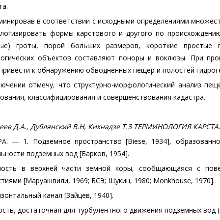
та.
минировав в соответствии с исходными определениями множес
алогизировать формы карстового и другого по происхождению
тые) гроты, порой больших размеров, короткие простые 
логических объектов составляют поноры и воклюзы. При про
привести к обнаружению обводненных пещер и полостей гидрог
лючении отмечу, что структурно-морфологический анализ пещ
ования, классифицирования и совершенствования кадастра.
ев Д.А., Дублянский В.Н, Кикнадзе Т.З ТЕРМИНОЛОГИЯ КАРСТА. М
А. — 1. Подземное пространство [Biese, 1934], образованн
ьности подземных вод [Барков, 1954].
лость в верхней части земной коры, сообщающаяся с пов
тиями [Маруашвили, 1969; БСЭ; Щукин, 1980; Monkhouse, 1970].
изонтальный канал [Зайцев, 1940].
ость, достаточная для турбулентного движения подземных вод (