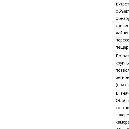
В-тре
объек
обнар
спеле
дайви
перес
пещер
По раз
крупн
позво
регион
(они п
В зна
Обобщ
соста
галере
камер