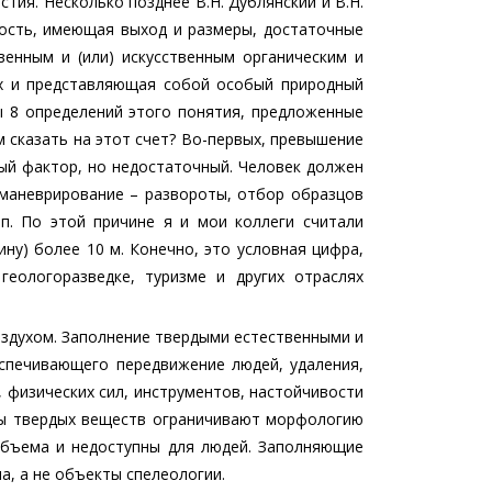
тия. Несколько позднее В.Н. Дублянский и В.Н.
ость, имеющая выход и размеры, достаточные
венным и (или) искусственным органическим и
ях и представляющая собой особый природный
ы 8 определений этого понятия, предложенные
 сказать на этот счет? Во-первых, превышение
ый фактор, но недостаточный. Человек должен
маневрирование – развороты, отбор образцов
.п. По этой причине я и мои коллеги считали
ну) более 10 м. Конечно, это условная цифра,
геологоразведке, туризме и других отраслях
здухом. Заполнение твердыми естественными и
еспечивающего передвижение людей, удаления,
 физических сил, инструментов, настойчивости
сы твердых веществ ограничивают морфологию
объема и недоступны для людей. Заполняющие
а, а не объекты спелеологии.