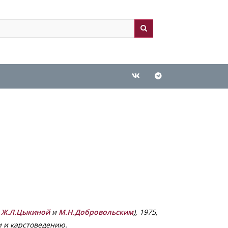
ch
arch
с
Ж.Л.Цыкиной
и
М.Н.Добровольским
), 1975,
и и карстоведению.