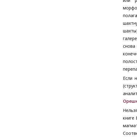
или р
морфо
полаг
шахтну
шахты)
галер
снова 
конечн
полос
перепа
Если 
(стру
анали
Ореш
Нельзя
книге 
магма
Соотв