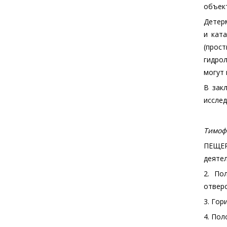
объек
Детер
и кат
(прос
гидро
могут 
В зак
исслед
Тимофе
ПЕЩЕР
деятел
2. По
отверс
3. Гор
4. Пол