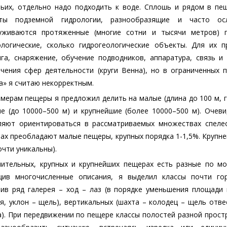
тьих, отдельно надо подходить к воде. Сплошь и рядом в пещ
ты подземной гидрологии, разнообразящие и часто о
уживаются протяженные (многие сотни и тысячи метров) 
ологические, сколько гидрогеологические объекты. Для их 
нга, снаряжение, обучение подводников, аппаратура, связь и
ечения сфер деятельности (круги Венна), но в ограниченных 
а» я считаю некорректным.
мерам пещеры я предложил делить на малые (длина до 100 м, гл
ые (до 10000–500 м) и крупнейшие (более 10000–500 м). Очев
ляют ориентироваться в рассматриваемых множествах спелео
ах преобладают малые пещеры, крупных порядка 1-1,5%. Крупн
очти уникальны).
чительных, крупных и крупнейших пещерах есть разные по мо
ив многочисленные описания, я выделил классы почти гор
вив ряд галерея – ход – лаз (в порядке уменьшения площади 
я, уклон – щель), вертикальных (шахта – колодец – щель отве
а). При передвижении по пещере классы полостей разной прост