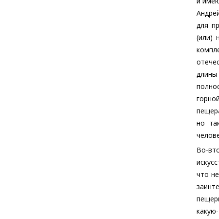
и имею
Андре
для п
(или)
компл
отечес
длины
полно
горно
пещера
но та
челове
Во-вт
искус
что не
заинт
пещер
какую-