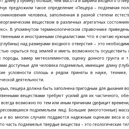
т длину (глубину) больше, чем высота и ширина входного отверс
йчук предложили такое определение «Пещера – подземная пол
роникновения человека, заполненная в разной степени естест
 неорганическим веществом в различных агрегатных состояни
екс». В упомянутом терминологическом справочнике приведен
твенными и иностранными специалистами. Что я считаю нужным
 (глубины) над размерами входного отверстия – это необходим
стью скрыться под землей и иметь возможность осуществить 
й породы, замер метеоэлементов, оценку донного грунта и т
ми доступные для человека подземелья, имеющие длину (глуби
кие условности сплошь и рядом приняты в науке, технике, 
ческой деятельности.
орых, пещера должна быть заполнена пригодным для дыхания во
ственными веществами требуют усилий для их частичного, об
 всегда возможно по тем или иным причинам (дефицит времени,
ересовавшихся подземельем лиц). Большие (многотонные) мас
ы и во многих случаях поддаются надежным оценкам веса и 
то часть подземелья твердые вещества – это геологические тел