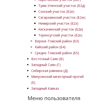
Туим-Уленский участок (Б2д)
Сонский участок (Б2е)
Сагархаинский участок (Б2ж)
Немирский участок (Б2з)
Кискачинский участок (Б2и)
Теренсугский участок (Б2к)
Верхне-Томский район (Б3)
Кийский район (Б4)
Средне-Томский район (Б5)
Восточный Саян (B)
Западный Саян (Г)
Сибирская равнина (Д)
Минусинский межгорный прогиб
(Е)
Западный Кавказ
Меню пользователя