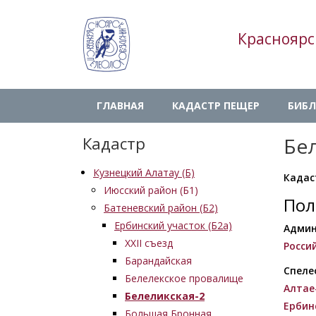
Перейти
к
Красноярс
основному
содержанию
Main
ГЛАВНАЯ
КАДАСТР ПЕЩЕР
БИБЛ
navigation
Кадастр
Бел
Кузнецкий Алатау (Б)
Кадас
Июсский район (Б1)
Пол
Батеневский район (Б2)
Ербинский участок (Б2а)
Админ
XXII съезд
Росси
Барандайская
Спеле
Белелекское провалище
Алтае
Белеликская-2
Ербин
Большая Бронная