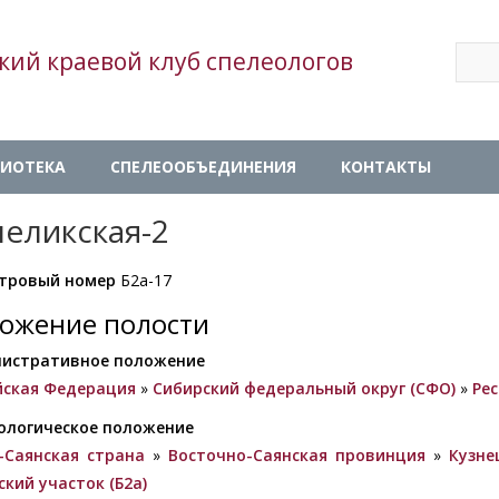
Sear
кий краевой клуб спелеологов
Se
ИОТЕКА
СПЕЛЕООБЪЕДИНЕНИЯ
КОНТАКТЫ
еликская-2
тровый номер
Б2а-17
ожение полости
истративное положение
йская Федерация
»
Сибирский федеральный округ (СФО)
»
Ре
ологическое положение
-Саянская страна
»
Восточно-Саянская провинция
»
Кузне
ский участок (Б2а)