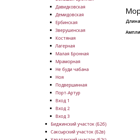
Давидковская
Мор
Демидовская
Длина
Ербинская
Зверушенская
Ампли
Костяная
Лагерная
Малая Бронная
Мраморная
Не буди чабана
Ноя
Подвершинная
Порт-Артур
Вход 1
Вход 2
Вход 3
Биджинский участок (Б2б)
Саксырский участок (Б2в)
Харатахский участок (Б2г)