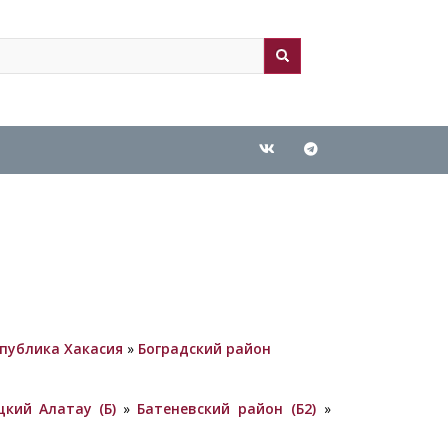
ch
arch
спублика Хакасия
»
Боградский район
цкий Алатау (Б)
»
Батеневский район (Б2)
»