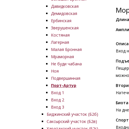
Давидковская
Мор
Демидовская
Длина
Ербинская
Зверушенская
Ампли
Костяная
Лагерная
Описа
Малая Бронная
Вход н
Мраморная
Подъе
Не буди чабана
Пещера
Ноя
можно 
Подвершинная
Порт-Артур
Втори
Вход 1
Натеч
Вход 2
Биота
Вход 3
На дне
Биджинский участок (Б2б)
Спорт
Саксырский участок (Б2в)
Входна
Харатахский участок (Б2г)