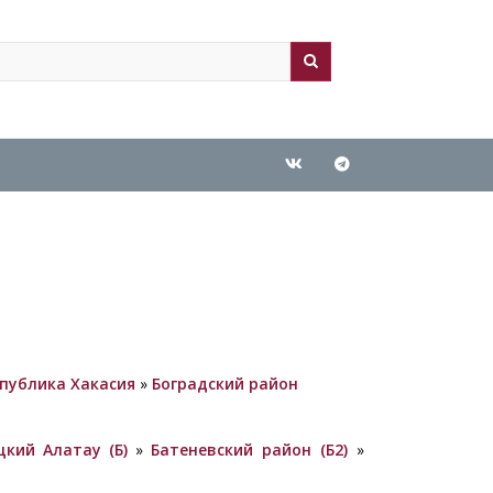
ch
arch
спублика Хакасия
»
Боградский район
цкий Алатау (Б)
»
Батеневский район (Б2)
»