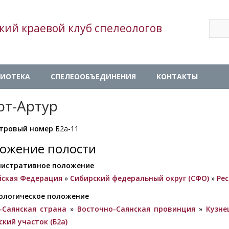
Sear
кий краевой клуб спелеологов
Se
ИОТЕКА
СПЕЛЕООБЪЕДИНЕНИЯ
КОНТАКТЫ
рт-Артур
тровый номер
Б2а-11
ожение полости
истративное положение
йская Федерация
»
Сибирский федеральный округ (СФО)
»
Ре
ологическое положение
-Саянская страна
»
Восточно-Саянская провинция
»
Кузне
ский участок (Б2а)