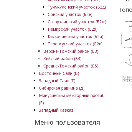
Туим-Уленский участок (Б2д)
Топо
Сонский участок (Б2е)
Изобр
Сагархаинский участок (Б2ж)
Немирский участок (Б2з)
Кискачинский участок (Б2и)
Теренсугский участок (Б2к)
Верхне-Томский район (Б3)
Кийский район (Б4)
Средне-Томский район (Б5)
Восточный Саян (B)
Западный Саян (Г)
Сибирская равнина (Д)
Минусинский межгорный прогиб
(Е)
Западный Кавказ
Меню пользователя