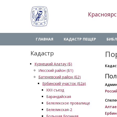
Перейти
к
Красноярс
основному
содержанию
Main
ГЛАВНАЯ
КАДАСТР ПЕЩЕР
БИБЛ
navigation
Кадастр
По
Кузнецкий Алатау (Б)
Кадас
Июсский район (Б1)
Пол
Батеневский район (Б2)
Ербинский участок (Б2а)
Админ
XXII съезд
Росси
Барандайская
Спеле
Белелекское провалище
Алтае
Белеликская-2
Ербин
Большая Бронная