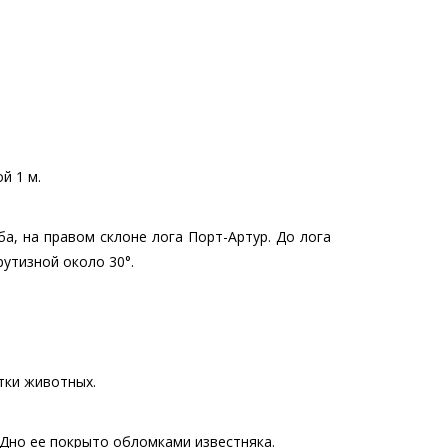
й 1 м.
а, на правом склоне лога Порт-Артур. До лога
утизной около 30°.
тки животных.
. Дно ее покрыто обломками известняка.