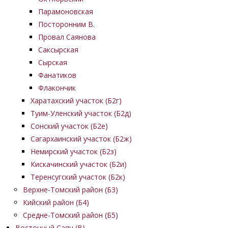
Парамоновская
Посторонним В.
Провал Саянова
Саксырская
Сырская
Фанатиков
Флакончик
Харатахский участок (Б2г)
Туим-Уленский участок (Б2д)
Сонский участок (Б2е)
Сагархаинский участок (Б2ж)
Немирский участок (Б2з)
Кискачинский участок (Б2и)
Теренсугский участок (Б2к)
Верхне-Томский район (Б3)
Кийский район (Б4)
Средне-Томский район (Б5)
Восточный Саян (B)