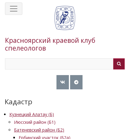
Перейти
к
основному
содержанию
Красноярский краевой клуб
спелеологов
Search
Search
Кадастр
Кузнецкий Алатау (Б)
Июсский район (Б1)
Батеневский район (Б2)
Ербинский участок (Б2а)