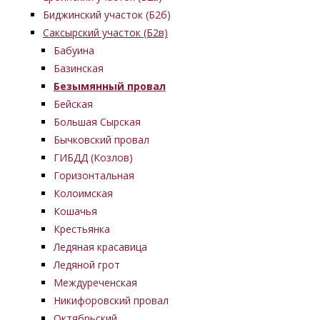
Биджинский участок (Б2б)
Саксырский участок (Б2в)
Бабуина
Базинская
Безымянный провал
Бейская
Большая Сырская
Бычковский провал
ГИБДД (Козлов)
Горизонтальная
Колоимская
Кошачья
Крестьянка
Ледяная красавица
Ледяной грот
Междуреченская
Никифоровский провал
Октябрьский