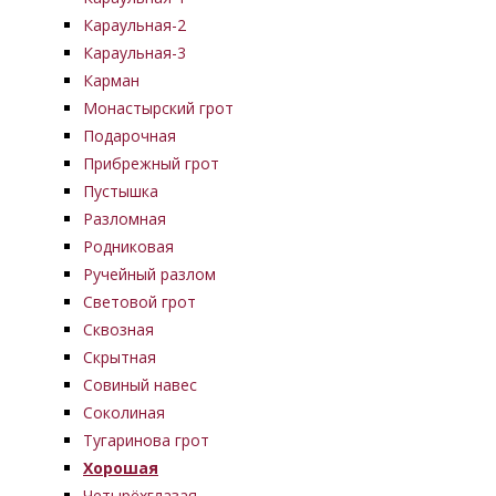
Караульная-2
Караульная-3
Карман
Монастырский грот
Подарочная
Прибрежный грот
Пустышка
Разломная
Родниковая
Ручейный разлом
Световой грот
Сквозная
Скрытная
Совиный навес
Соколиная
Тугаринова грот
Хорошая
Четырёхглазая