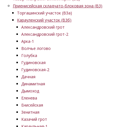
Приенисейская складчато-блоковая зона (В3)
Торгашинский участок (ВЗа)
Карауленский участок (В3б)
Александровский грот
Александровский грот-2
Арка-1
Волчье логово
Голубка
Гудиновская
Гудиновская-2
Дачная
Динамитная
Дымоход
Еленева
Енисейская
Зенитная
Казачий грот
Караульная-1