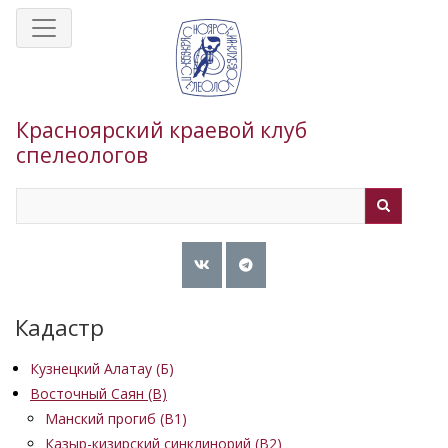
Перейти
к
основному
содержанию
Красноярский краевой клуб
спелеологов
Search
Search
Кадастр
Кузнецкий Алатау (Б)
Восточный Саян (B)
Манский прогиб (B1)
Казыр-кизирский синклинорий (В2)