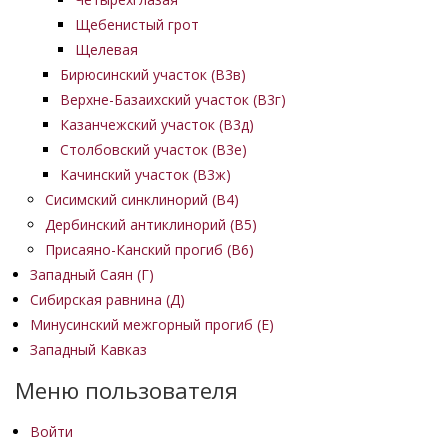
Щебенистый грот
Щелевая
Бирюсинский участок (В3в)
Верхне-Базаихский участок (В3г)
Казанчежский участок (В3д)
Столбовский участок (В3е)
Качинский участок (В3ж)
Сисимский синклинорий (В4)
Дербинский антиклинорий (В5)
Присаяно-Канский прогиб (В6)
Западный Саян (Г)
Сибирская равнина (Д)
Минусинский межгорный прогиб (Е)
Западный Кавказ
Меню пользователя
Войти