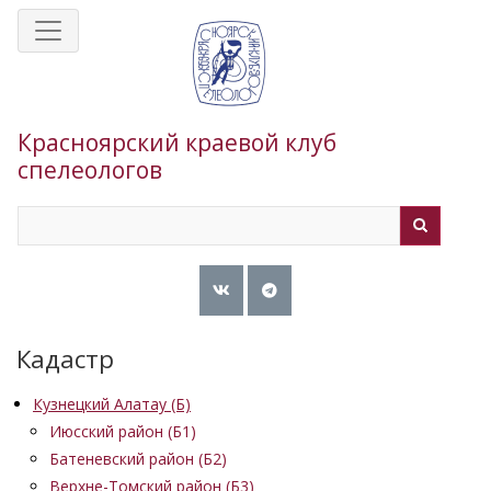
Перейти
к
основному
содержанию
Красноярский краевой клуб
спелеологов
Search
Search
Кадастр
Кузнецкий Алатау (Б)
Июсский район (Б1)
Батеневский район (Б2)
Верхне-Томский район (Б3)