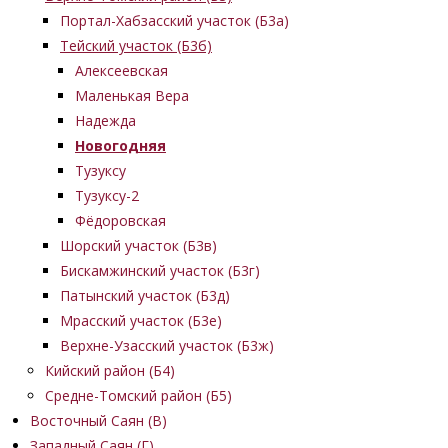
Портал-Хабзасский участок (Б3а)
Тейский участок (Б3б)
Алексеевская
Маленькая Вера
Надежда
Новогодняя
Тузуксу
Тузуксу-2
Фёдоровская
Шорский участок (Б3в)
Бискамжинский участок (Б3г)
Патынский участок (Б3д)
Мрасский участок (Б3е)
Верхне-Узасский участок (Б3ж)
Кийский район (Б4)
Средне-Томский район (Б5)
Восточный Саян (B)
Западный Саян (Г)