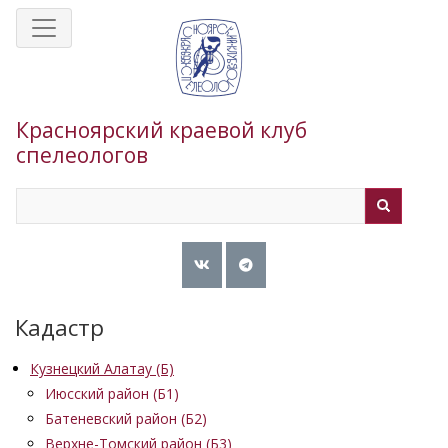
Перейти
к
основному
содержанию
Красноярский краевой клуб
спелеологов
Search
Search
Кадастр
Кузнецкий Алатау (Б)
Июсский район (Б1)
Батеневский район (Б2)
Верхне-Томский район (Б3)