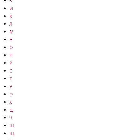
З
И
К
Л
М
Н
О
П
Р
С
Т
У
Ф
Х
Ц
Ч
Ш
Щ