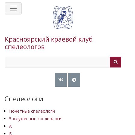
Перейти
к
основному
содержанию
Красноярский краевой клуб
спелеологов
Search
Search
Спелеологи
Почётные спелеологи
Заслуженные спелеологи
А
Б