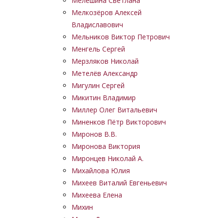
Мелешина Светлана
Мелкозёров Алексей
Владиславович
Мельников Виктор Петрович
Менгель Сергей
Мерзляков Николай
Метелёв Александр
Мигулин Сергей
Микитин Владимир
Миллер Олег Витальевич
Миненков Пётр Викторович
Миронов В.В.
Миронова Виктория
Миронцев Николай А.
Михайлова Юлия
Михеев Виталий Евгеньевич
Михеева Елена
Михин