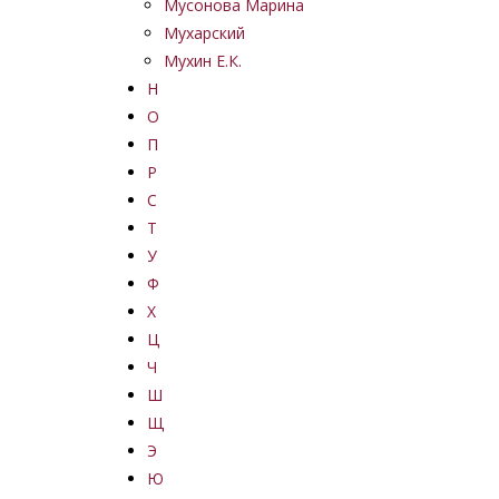
Мусонова Марина
Мухарский
Мухин Е.К.
Н
О
П
Р
С
Т
У
Ф
Х
Ц
Ч
Ш
Щ
Э
Ю