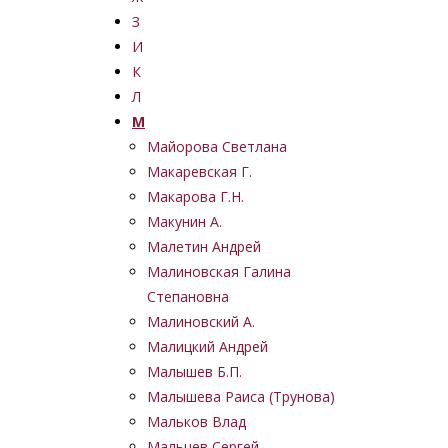
З
И
К
Л
М
Майорова Светлана
Макаревская Г.
Макарова Г.Н.
Макунин А.
Малетин Андрей
Малиновская Галина
Степановна
Малиновский А.
Малицкий Андрей
Малышев Б.П.
Малышева Раиса (Трунова)
Мальков Влад
Мальцев Сергей