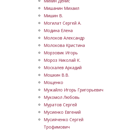
Михин Денис
Мишанин Михаил
Мишин В.
Могилат Сергей А.
Модина Елена
Молоков Александр
Молокова Кристина
Морзовик Игорь
Мороз Николай К.
Москалев Аркадий
Мошкин В.В.
Мощенко
Мужайло Игорь Григорьевич
Мукомол Любовь
Муратов Сергей
Мусиенко Евгений
Мусияченко Сергей
Трофимович