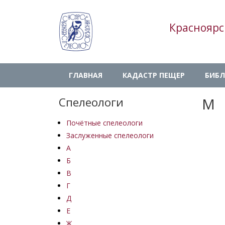
Перейти
к
Красноярс
основному
содержанию
Main
ГЛАВНАЯ
КАДАСТР ПЕЩЕР
БИБЛ
navigation
Спелеологи
М
Почётные спелеологи
Заслуженные спелеологи
А
Б
В
Г
Д
Е
Ж