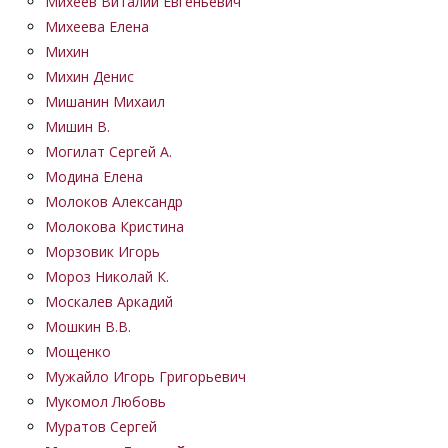
Михеев Виталий Евгеньевич
Михеева Елена
Михин
Михин Денис
Мишанин Михаил
Мишин В.
Могилат Сергей А.
Модина Елена
Молоков Александр
Молокова Кристина
Морзовик Игорь
Мороз Николай К.
Москалев Аркадий
Мошкин В.В.
Мощенко
Мужайло Игорь Григорьевич
Мукомол Любовь
Муратов Сергей