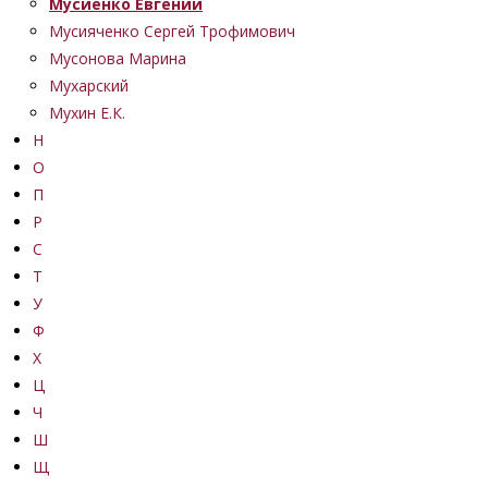
Мусиенко Евгений
Мусияченко Сергей Трофимович
Мусонова Марина
Мухарский
Мухин Е.К.
Н
О
П
Р
С
Т
У
Ф
Х
Ц
Ч
Ш
Щ