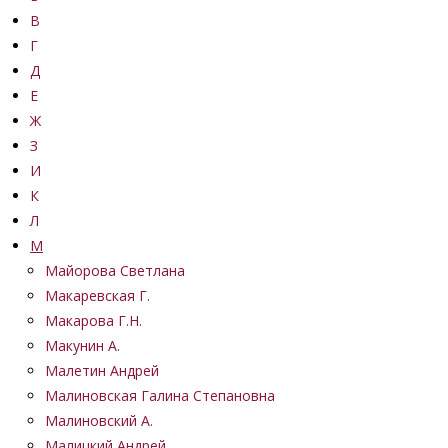
В
Г
Д
Е
Ж
З
И
К
Л
М
Майорова Светлана
Макаревская Г.
Макарова Г.Н.
Макунин А.
Малетин Андрей
Малиновская Галина Степановна
Малиновский А.
Малицкий Андрей