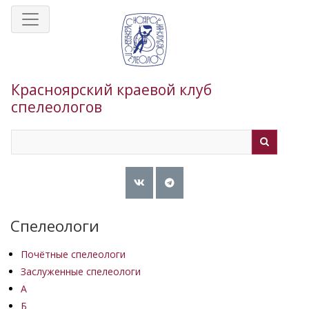
Перейти
к
основному
содержанию
Красноярский краевой клуб
спелеологов
Search
Search
Спелеологи
Почётные спелеологи
Заслуженные спелеологи
А
Б