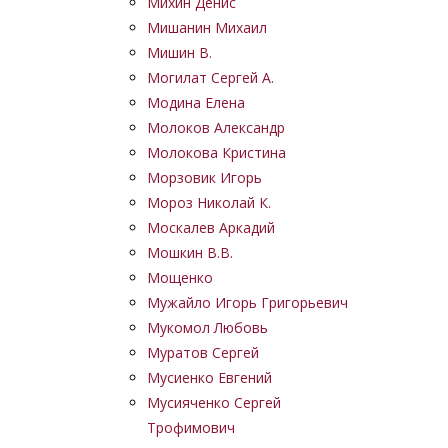
Михин Денис
Мишанин Михаил
Мишин В.
Могилат Сергей А.
Модина Елена
Молоков Александр
Молокова Кристина
Морзовик Игорь
Мороз Николай К.
Москалев Аркадий
Мошкин В.В.
Мощенко
Мужайло Игорь Григорьевич
Мукомол Любовь
Муратов Сергей
Мусиенко Евгений
Мусияченко Сергей
Трофимович