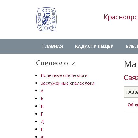
Перейти
к
Красноярс
основному
содержанию
Main
ГЛАВНАЯ
КАДАСТР ПЕЩЕР
БИБЛ
navigation
Спелеологи
Мат
Почётные спелеологи
Свя
Заслуженные спелеологи
А
НАЗВ
Б
Об и
В
Г
Д
Е
Ж