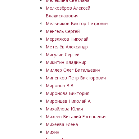
Мелешина Светлана
Мелкозёров Алексей
Владиславович
Мельников Виктор Петрович
Менгель Сергей
Мерзляков Николай
Метелёв Александр
Мигулин Сергей
Микитин Владимир
Миллер Олег Витальевич
Миненков Пётр Викторович
Миронов В.В.
Миронова Виктория
Миронцев Николай А.
Михайлова Юлия
Михеев Виталий Евгеньевич
Михеева Елена
Михин