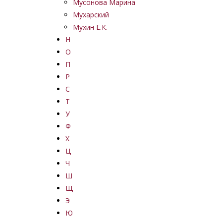
Мусонова Марина
Мухарский
Мухин Е.К.
Н
О
П
Р
С
Т
У
Ф
Х
Ц
Ч
Ш
Щ
Э
Ю