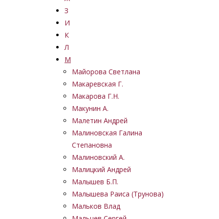
З
И
К
Л
М
Майорова Светлана
Макаревская Г.
Макарова Г.Н.
Макунин А.
Малетин Андрей
Малиновская Галина
Степановна
Малиновский А.
Малицкий Андрей
Малышев Б.П.
Малышева Раиса (Трунова)
Мальков Влад
Мальцев Сергей