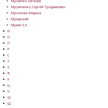
Мусиенко Евгений
Мусияченко Сергей Трофимович
Мусонова Марина
Мухарский
Мухин Е.К.
Н
О
П
Р
С
Т
У
Ф
Х
Ц
Ч
Ш
Щ