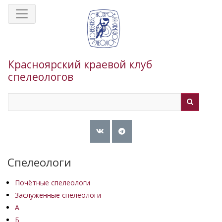
Перейти
к
основному
содержанию
Красноярский краевой клуб
спелеологов
Search
Search
Спелеологи
Почётные спелеологи
Заслуженные спелеологи
А
Б