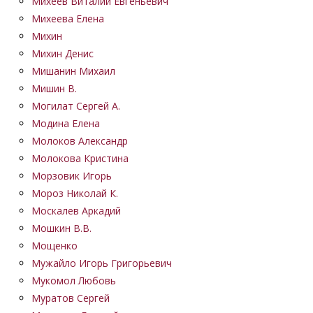
Михеев Виталий Евгеньевич
Михеева Елена
Михин
Михин Денис
Мишанин Михаил
Мишин В.
Могилат Сергей А.
Модина Елена
Молоков Александр
Молокова Кристина
Морзовик Игорь
Мороз Николай К.
Москалев Аркадий
Мошкин В.В.
Мощенко
Мужайло Игорь Григорьевич
Мукомол Любовь
Муратов Сергей