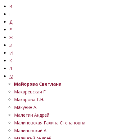
В
Г
Д
Е
Ж
З
И
К
Л
М
Майорова Светлана
Макаревская Г.
Макарова Г.Н.
Макунин А.
Малетин Андрей
Малиновская Галина Степановна
Малиновский А.
Малицкий Андрей