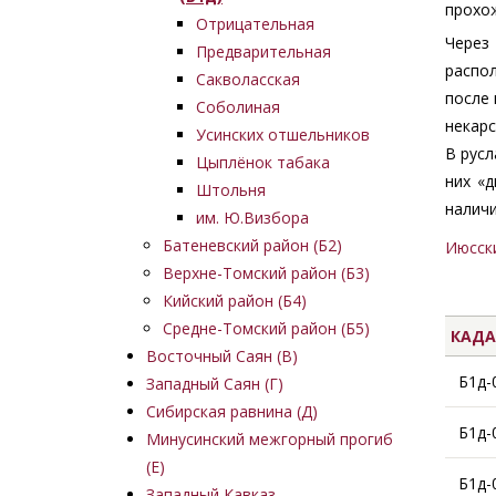
прохо
Отрицательная
Через 
Предварительная
распо
Сакволасская
после 
Соболиная
некарс
Усинских отшельников
В русл
Цыплёнок табака
них «
Штольня
наличи
им. Ю.Визбора
Батеневский район (Б2)
Июсски
Верхне-Томский район (Б3)
Кийский район (Б4)
Средне-Томский район (Б5)
КАДА
Восточный Саян (B)
Б1д-
Западный Саян (Г)
Сибирская равнина (Д)
Б1д-
Минусинский межгорный прогиб
(Е)
Б1д-
Западный Кавказ