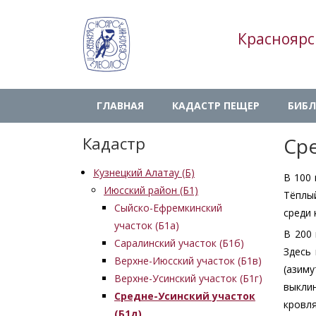
Перейти
к
Красноярс
основному
содержанию
Main
ГЛАВНАЯ
КАДАСТР ПЕЩЕР
БИБЛ
navigation
Кадастр
Сре
Кузнецкий Алатау (Б)
В 100
Июсский район (Б1)
Тёплый
Сыйско-Ефремкинский
среди 
участок (Б1а)
В 200
Саралинский участок (Б1б)
Здесь
Верхне-Июсский участок (Б1в)
(азиму
Верхне-Усинский участок (Б1г)
выклин
Средне-Усинский участок
кровл
(Б1д)