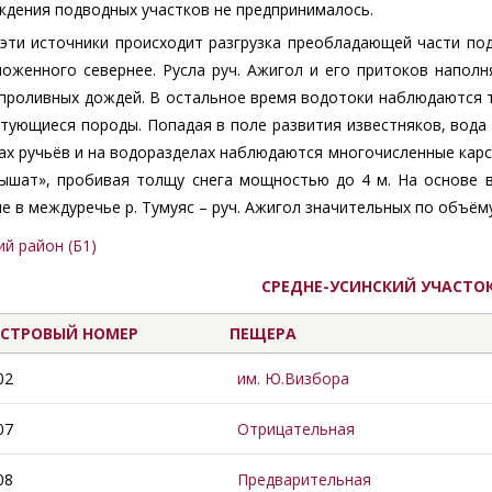
ждения подводных участков не предпринималось.
эти источники происходит разгрузка преобладающей части под
ложенного севернее. Русла руч. Ажигол и его притоков наполн
проливных дождей. В остальное время водотоки наблюдаются т
тующиеся породы. Попадая в поле развития известняков, вода 
ах ручьёв и на водоразделах наблюдаются многочисленные кар
дышат», пробивая толщу снега мощностью до 4 м. На основе
е в междуречье р. Тумуяс – руч. Ажигол значительных по объём
й район (Б1)
СРЕДНЕ-УСИНСКИЙ УЧАСТОК
СТРОВЫЙ НОМЕР
ПЕЩЕРА
02
им. Ю.Визбора
07
Отрицательная
08
Предварительная