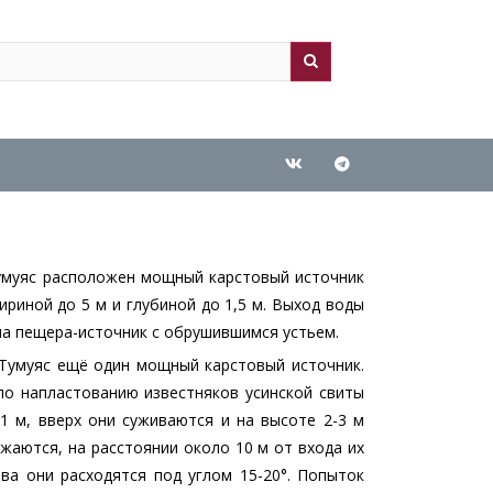
ch
arch
умуяс расположен мощный карстовый источник
риной до 5 м и глубиной до 1,5 м. Выход воды
тна пещера-источник с обрушившимся устьем.
 Тумуяс ещё один мощный карстовый источник.
по напластованию известняков усинской свиты
 1 м, вверх они суживаются и на высоте 2-3 м
жаются, на расстоянии около 10 м от входа их
ва они расходятся под углом 15-20°. Попыток