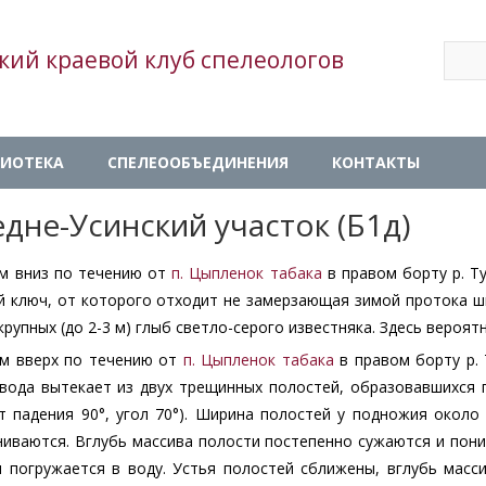
Sear
кий краевой клуб спелеологов
Se
ИОТЕКА
СПЕЛЕООБЪЕДИНЕНИЯ
КОНТАКТЫ
дне-Усинский участок (Б1д)
 м вниз по течению от
п. Цыпленок табака
в правом борту р. Т
 ключ, от которого отходит не замерзающая зимой протока ши
крупных (до 2-3 м) глыб светло-серого известняка. Здесь вероя
 м вверх по течению от
п. Цыпленок табака
в правом борту р.
 вода вытекает из двух трещинных полостей, образовавшихся 
т падения 90°, угол 70°). Ширина полостей у подножия около
иваются. Вглубь массива полости постепенно сужаются и пони
я погружается в воду. Устья полостей сближены, вглубь масси