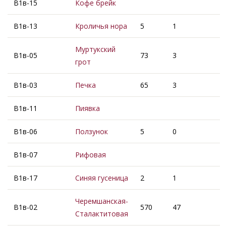
В1в-15
Кофе брейк
В1в-13
Кроличья нора
5
1
Муртукский
В1в-05
73
3
грот
В1в-03
Печка
65
3
В1в-11
Пиявка
В1в-06
Ползунок
5
0
В1в-07
Рифовая
В1в-17
Синяя гусеница
2
1
Черемшанская-
В1в-02
570
47
Сталактитовая