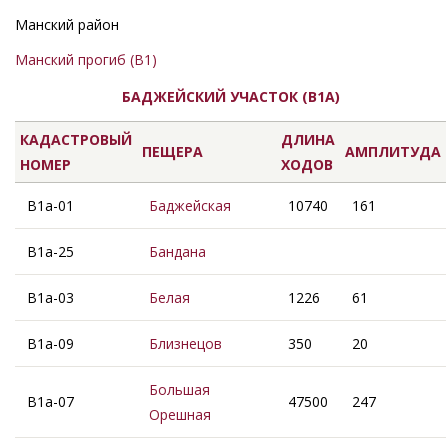
Манский район
Манский прогиб (B1)
БАДЖЕЙСКИЙ УЧАСТОК (В1А)
КАДАСТРОВЫЙ
ДЛИНА
ПЕЩЕРА
АМПЛИТУДА
НОМЕР
ХОДОВ
В1а-01
Баджейская
10740
161
В1а-25
Бандана
В1а-03
Белая
1226
61
В1а-09
Близнецов
350
20
Большая
В1а-07
47500
247
Орешная