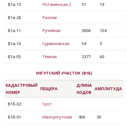
В1а-15
Потанинская-2
51
19
В1а-26
Разлом
В1а-11
Ручейная
3006
104
В1а-10
Сурвиловская
54
5
В1а-05
Тёмная
2377
60
УНГУТСКИЙ УЧАСТОК (В1Б)
КАДАСТРОВЫЙ
ДЛИНА
ПЕЩЕРА
АМПЛИТУДА
НОМЕР
ХОДОВ
В1б-02
Грот
В1б-01
Малоунгутская
400
30