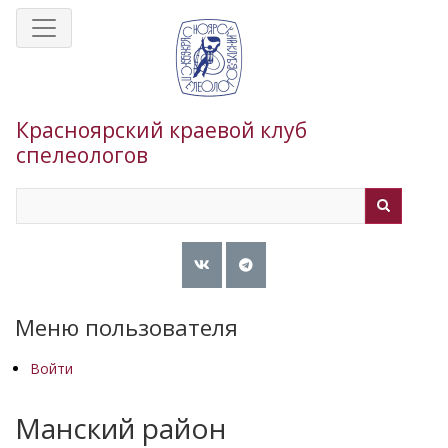
Перейти
к
основному
содержанию
Красноярский краевой клуб
спелеологов
Search
Search
Меню пользователя
Войти
Манский район