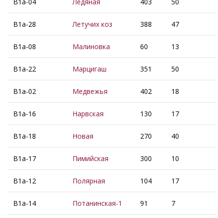
В1а-04
Ледяная
403
50
В1а-28
Летучих коз
388
47
В1а-08
Малиновка
60
13
В1а-22
Марцигаш
351
50
В1а-02
Медвежья
402
18
В1а-16
Нарвская
130
17
В1а-18
Новая
270
40
В1а-17
Пимийская
300
10
В1а-12
Полярная
104
17
В1а-14
Потанинская-1
91
7