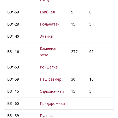
В3г-58
Грибная
5
0
В3г-28
Гюльчатай
15
5
В3г-40
Змейка
Каменная
В3г-16
277
65
роза
В3г-63
Конфетка
В3г-59
Наш размер
30
10
В3г-15
Однозначная
15
5
В3г-60
Придорожная
В3г-39
Пульсар