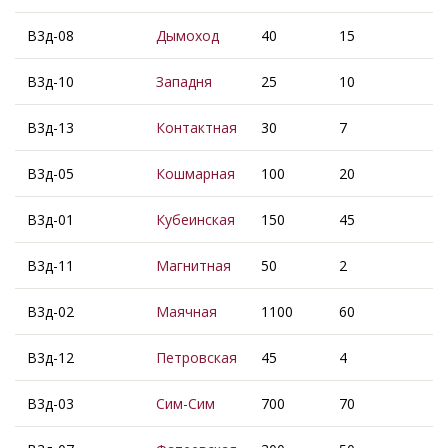
В3д-08
Дымоход
40
15
В3д-10
Западня
25
10
В3д-13
Контактная
30
7
В3д-05
Кошмарная
100
20
В3д-01
Кубеинская
150
45
В3д-11
Магнитная
50
2
В3д-02
Маячная
1100
60
В3д-12
Петровская
45
4
В3д-03
Сим-Сим
700
70