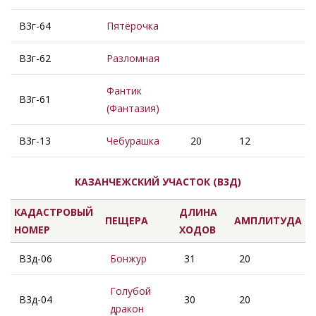
В3г-64
Пятёрочка
В3г-62
Разломная
Фантик
В3г-61
(Фантазия)
В3г-13
Чебурашка
20
12
КАЗАНЧЕЖСКИЙ УЧАСТОК (В3Д)
КАДАСТРОВЫЙ
ДЛИНА
ПЕЩЕРА
АМПЛИТУДА
НОМЕР
ХОДОВ
В3д-06
Бонжур
31
20
Голубой
В3д-04
30
20
дракон