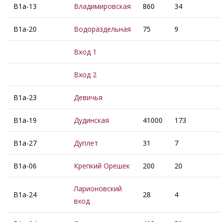
В1а-13
Владимировская
860
34
В1а-20
Водораздельная
75
9
Вход 1
Вход 2
В1а-23
Девичья
В1а-19
Дудинская
41000
173
В1а-27
Дуплет
31
7
В1а-06
Крепкий Орешек
200
20
Ларионовский
В1а-24
28
4
вход