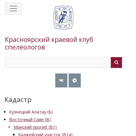
Перейти
к
основному
содержанию
Красноярский краевой клуб
спелеологов
Search
Search
Кадастр
Кузнецкий Алатау (Б)
Восточный Саян (B)
Манский прогиб (B1)
Баджейский участок (В1а)