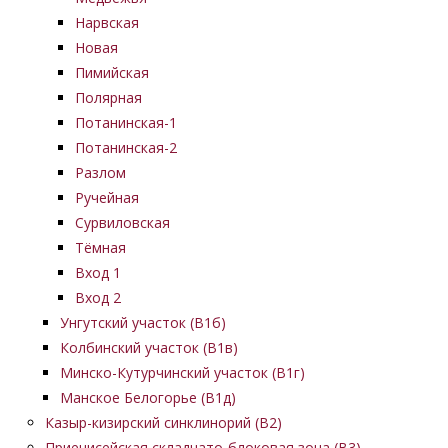
Нарвская
Новая
Пимийская
Полярная
Потанинская-1
Потанинская-2
Разлом
Ручейная
Сурвиловская
Тёмная
Вход 1
Вход 2
Унгутский участок (В1б)
Колбинский участок (В1в)
Минско-Кутурчинский участок (В1г)
Манское Белогорье (В1д)
Казыр-кизирский синклинорий (В2)
Приенисейская складчато-блоковая зона (В3)