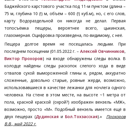
Баджейского карстового участка под 11-м пунктом (длина –
75 м, глубина 10 (!) м, объём – 600 (!) куб.м), но, с его слов,
карту Водораздельной он никогда не делал. Первая
топосъёмка пещеры, вероятнее всего, цыкинская,
глазомерная. Оцифровка произведена, по-видимому, с неё.
Пещера долгое время не посещалась людьми. При
последнем посещении (01.05.2022 г. –
Алексей Овчинников
,
Виктор Прохоров
) на входе обнаружены следы волка. В
колодце найдены следы раскопок слепого хода в виде
отвалов сухой вымороженной глины и, рядом, аккуратно
сложенные, довольно старые, ровные жерди, возможно,
использовавшиеся в качестве лежанки для ночлега одного
человека. На стене в этом месте, на высоте ~1 метра от
пола, красной краской (охрой?) изображен вензель «МЖ»,
возможно, просто «М». Подобный вензель имеется ещё в
двух пещерах (
Дудинская
и
Бол.Тохзасская
).»
Прохоров
В.В., май 2022 г
.