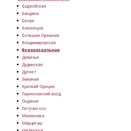
Баджейская
Бандана
Белая
Близнецов
Большая Орешная
Владимировская
Водораздельная
Девичья
Дудинская
Дуплет
Змеиная
Крепкий Орешек
Ларионовский вход
Ледяная
Летучих коз
Малиновка
Марцигаш
Медвежья