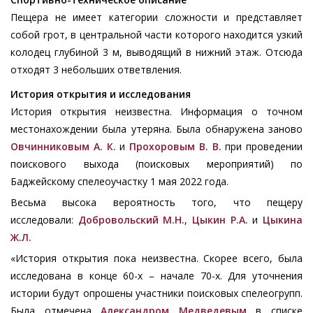
Пещера не имеет категории сложности и представляет
собой грот, в центральной части которого находится узкий
колодец глубиной 3 м, выводящий в нижний этаж. Отсюда
отходят 3 небольших ответвления.
История открытия и исследования
История открытия неизвестна. Информация о точном
местонахождении была утеряна. Была обнаружена заново
Овчинниковым А. К.
и
Прохоровым В. В.
при проведении
поискового выхода (поисковых мероприятий) по
Баджейскому спелеоучастку 1 мая 2022 года.
Весьма высока вероятность того, что пещеру
исследовали:
Добровольский М.Н.
,
Цыкин Р.А.
и
Цыкина
Ж.Л.
«История открытия пока неизвестна. Скорее всего, была
исследована в конце 60-х – начале 70-х. Для уточнения
истории будут опрошены участники поисковых спелеогрупп.
Была отмечена
Александром Медведевым
в списке