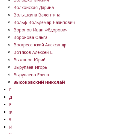
Волхонская Дарина
Волышкина Валентина
Вольф Вольдемар Назипович
Воронов Иван Фёдорович
Воронова Ольга
Воскресенский Александр
Вотяков Алексей Е.
Выжанов Юрий
Вырупаев Игорь
Вырупаева Елена
Высоковский Николай
Г
Д
Е
Ж
З
И