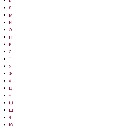
К
Л
М
Н
О
П
Р
С
Т
У
Ф
Х
Ц
Ч
Ш
Щ
Э
Ю