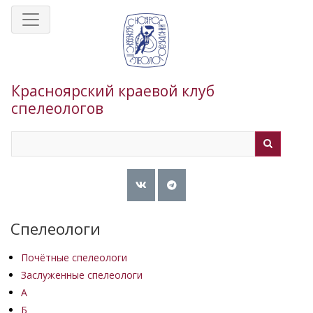
Перейти
к
основному
содержанию
Красноярский краевой клуб
спелеологов
Search
Search
Спелеологи
Почётные спелеологи
Заслуженные спелеологи
А
Б