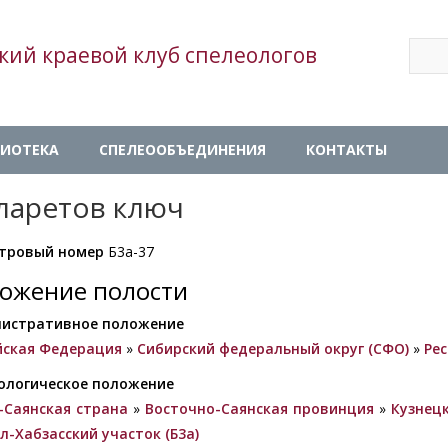
Sear
кий краевой клуб спелеологов
Se
ИОТЕКА
СПЕЛЕООБЪЕДИНЕНИЯ
КОНТАКТЫ
ларетов ключ
тровый номер
Б3а-37
ожение полости
истративное положение
йская Федерация
»
Сибирский федеральный округ (СФО)
»
Ре
ологическое положение
-Саянская страна
»
Восточно-Саянская провинция
»
Кузнецк
л-Хабзасский участок (Б3а)