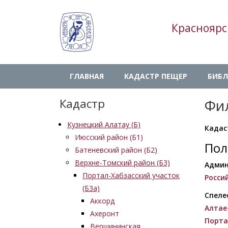
Перейти
к
Красноярс
основному
содержанию
Main
ГЛАВНАЯ
КАДАСТР ПЕЩЕР
БИБЛ
navigation
Кадастр
Фи
Кузнецкий Алатау (Б)
Кадас
Июсский район (Б1)
Пол
Батеневский район (Б2)
Верхне-Томский район (Б3)
Админ
Портал-Хабзасский участок
Росси
(Б3а)
Спеле
Аккорд
Алтае
Ахеронт
Порта
Вершининская