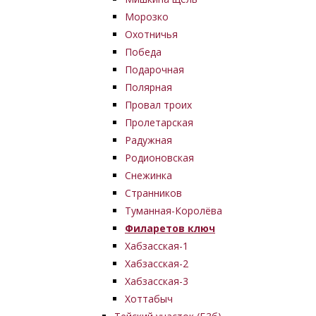
Морозко
Охотничья
Победа
Подарочная
Полярная
Провал троих
Пролетарская
Радужная
Родионовская
Снежинка
Странников
Туманная-Королёва
Филаретов ключ
Хабзасская-1
Хабзасская-2
Хабзасская-3
Хоттабыч