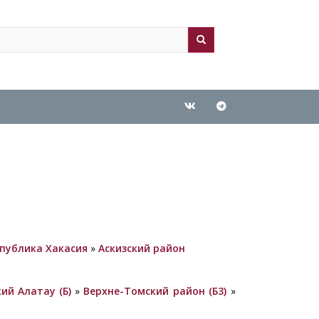
ch
arch
спублика Хакасия
»
Аскизский район
ий Алатау (Б)
»
Верхне-Томский район (Б3)
»