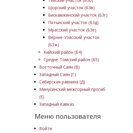
Тейский участок (Б3б)
Шорский участок (Б3в)
Бискамжинский участок (Б3г)
Патынский участок (Б3д)
Мрасский участок (Б3е)
Верхне-Узасский участок
(Б3ж)
Кийский район (Б4)
Средне-Томский район (Б5)
Восточный Саян (B)
Западный Саян (Г)
Сибирская равнина (Д)
Минусинский межгорный прогиб
(Е)
Западный Кавказ
Меню пользователя
Войти