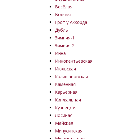
Весёлая
Волчья
Грот у Аккорда
Дубль
Зимняя-1
Зимняя-2
Инна
Иннокентьевская
Июльская
Калишановская
Каменная
Карьерная
Кинжальная
Кузнецкая
Лосиная
Майская
Минусинская
Мишкина щель