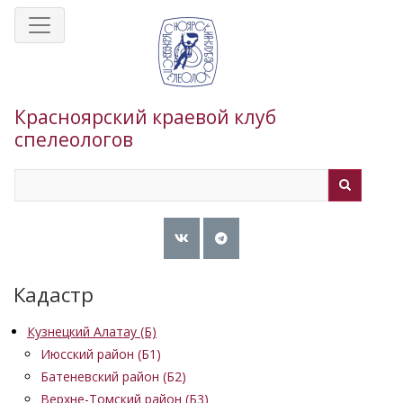
Перейти
к
основному
содержанию
Красноярский краевой клуб
спелеологов
Search
Search
Кадастр
Кузнецкий Алатау (Б)
Июсский район (Б1)
Батеневский район (Б2)
Верхне-Томский район (Б3)