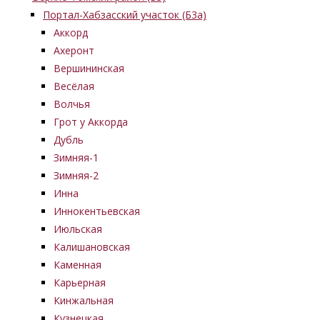
Портал-Хабзасский участок (Б3а)
Аккорд
Ахеронт
Вершининская
Весёлая
Волчья
Грот у Аккорда
Дубль
Зимняя-1
Зимняя-2
Инна
Иннокентьевская
Июльская
Калишановская
Каменная
Карьерная
Кинжальная
Кузнецкая