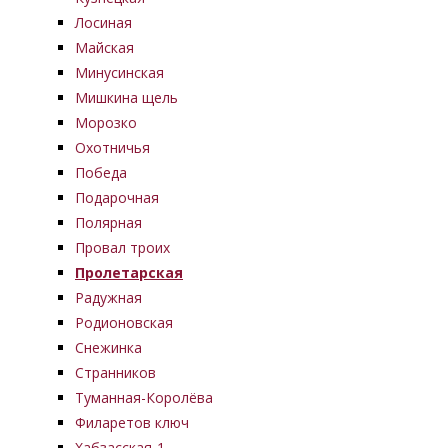
Лосиная
Майская
Минусинская
Мишкина щель
Морозко
Охотничья
Победа
Подарочная
Полярная
Провал троих
Пролетарская
Радужная
Родионовская
Снежинка
Странников
Туманная-Королёва
Филаретов ключ
Хабзасская-1