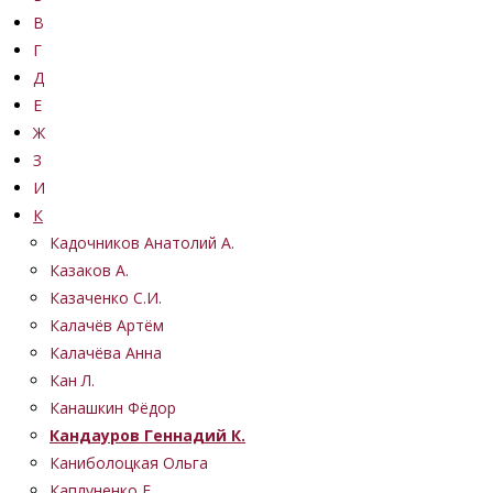
В
Г
Д
Е
Ж
З
И
К
Кадочников Анатолий А.
Казаков А.
Казаченко С.И.
Калачёв Артём
Калачёва Анна
Кан Л.
Канашкин Фёдор
Кандауров Геннадий К.
Каниболоцкая Ольга
Каплуненко Е.