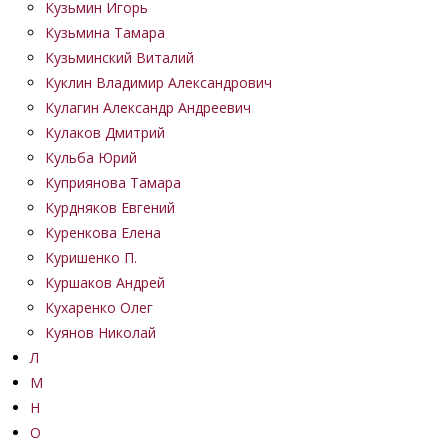
Кузьмин Игорь
Кузьмина Тамара
Кузьминский Виталий
Куклин Владимир Александрович
Кулагин Александр Андреевич
Кулаков Дмитрий
Кульба Юрий
Куприянова Тамара
Курдняков Евгений
Куренкова Елена
Куришенко П.
Куршаков Андрей
Кухаренко Олег
Куянов Николай
Л
М
Н
О