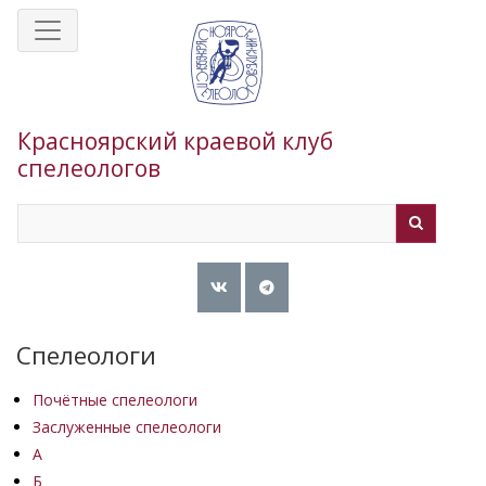
Перейти
к
основному
содержанию
Красноярский краевой клуб
спелеологов
Search
Search
Спелеологи
Почётные спелеологи
Заслуженные спелеологи
А
Б