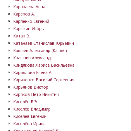
Караваева Анна
Карепов А.
Карпенко Евгений
Карюкин Игорь
Катан В.
Катанаев Станислав Юрьевич
Кашлев Александр (Кашля)
Квашнин Александр
Киндякова Лариса Васильевна
Кириллова Елена А.
Кириченко Василий Сергеевич
Кирьянов Виктор
Киряков Петр Никитич
Киселёв Б.Э.
Киселёв Владимир
Киселёв Евгений
Киселёва Ирина
Клементьев Алексей В.