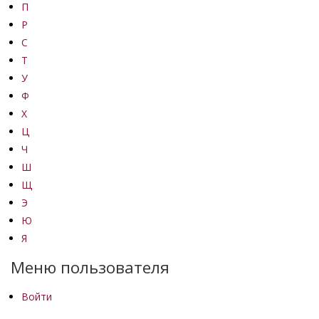
П
Р
С
Т
У
Ф
Х
Ц
Ч
Ш
Щ
Э
Ю
Я
Меню пользователя
Войти