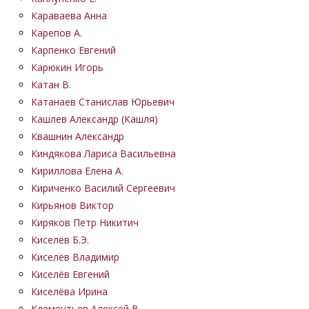
Караваева Анна
Карепов А.
Карпенко Евгений
Карюкин Игорь
Катан В.
Катанаев Станислав Юрьевич
Кашлев Александр (Кашля)
Квашнин Александр
Киндякова Лариса Васильевна
Кириллова Елена А.
Кириченко Василий Сергеевич
Кирьянов Виктор
Киряков Петр Никитич
Киселёв Б.Э.
Киселёв Владимир
Киселёв Евгений
Киселёва Ирина
Клементьев Алексей В.