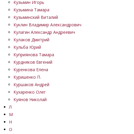
Кузьмин Игорь
Кузьмина Тамара
Кузьминский Виталий
Куклин Владимир Александрович
Кулагин Александр Андреевич
Кулаков Дмитрий
Кульба Юрий
Куприянова Тамара
Курдняков Евгений
Куренкова Елена
Куришенко П.
Куршаков Андрей
Кухаренко Олег
Куянов Николай
Л
М
Н
О