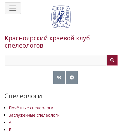
Перейти
к
основному
содержанию
Красноярский краевой клуб
спелеологов
Search
Search
Спелеологи
Почётные спелеологи
Заслуженные спелеологи
А
Б