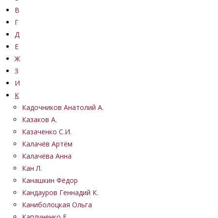
В
Г
Д
Е
Ж
З
И
К
Кадочников Анатолий А.
Казаков А.
Казаченко С.И.
Калачёв Артём
Калачёва Анна
Кан Л.
Канашкин Фёдор
Кандауров Геннадий К.
Каниболоцкая Ольга
Каплуненко Е.