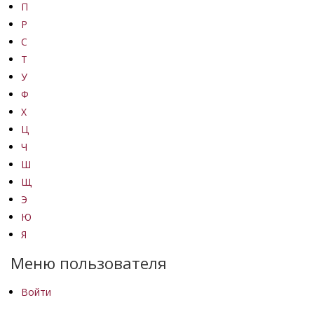
П
Р
С
Т
У
Ф
Х
Ц
Ч
Ш
Щ
Э
Ю
Я
Меню пользователя
Войти