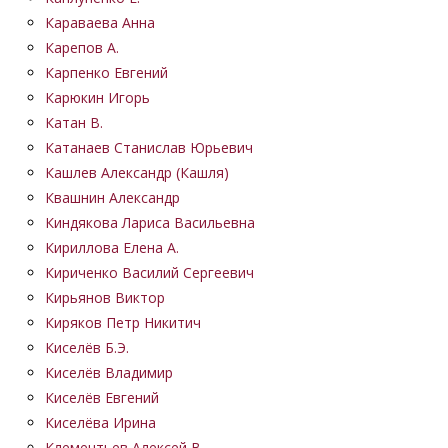
Караваева Анна
Карепов А.
Карпенко Евгений
Карюкин Игорь
Катан В.
Катанаев Станислав Юрьевич
Кашлев Александр (Кашля)
Квашнин Александр
Киндякова Лариса Васильевна
Кириллова Елена А.
Кириченко Василий Сергеевич
Кирьянов Виктор
Киряков Петр Никитич
Киселёв Б.Э.
Киселёв Владимир
Киселёв Евгений
Киселёва Ирина
Клементьев Алексей В.