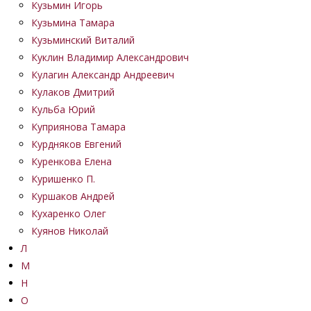
Кузьмин Игорь
Кузьмина Тамара
Кузьминский Виталий
Куклин Владимир Александрович
Кулагин Александр Андреевич
Кулаков Дмитрий
Кульба Юрий
Куприянова Тамара
Курдняков Евгений
Куренкова Елена
Куришенко П.
Куршаков Андрей
Кухаренко Олег
Куянов Николай
Л
М
Н
О