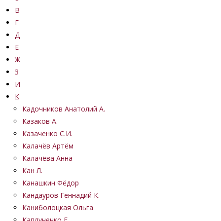
В
Г
Д
Е
Ж
З
И
К
Кадочников Анатолий А.
Казаков А.
Казаченко С.И.
Калачёв Артём
Калачёва Анна
Кан Л.
Канашкин Фёдор
Кандауров Геннадий К.
Каниболоцкая Ольга
Каплуненко Е.