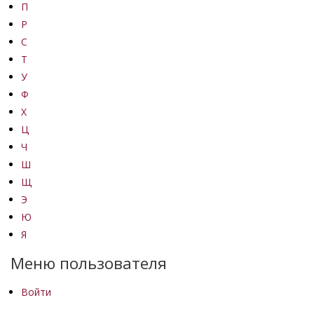
П
Р
С
Т
У
Ф
Х
Ц
Ч
Ш
Щ
Э
Ю
Я
Меню пользователя
Войти