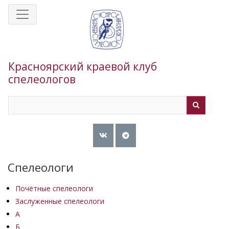
Перейти
к
основному
содержанию
Красноярский краевой клуб
спелеологов
Search
Search
Спелеологи
Почётные спелеологи
Заслуженные спелеологи
А
Б