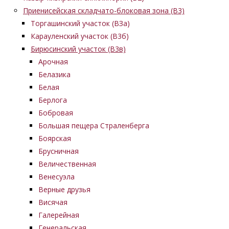
Приенисейская складчато-блоковая зона (В3)
Торгашинский участок (ВЗа)
Карауленский участок (В3б)
Бирюсинский участок (В3в)
Арочная
Белазика
Белая
Берлога
Бобровая
Большая пещера Страленберга
Боярская
Брусничная
Величественная
Венесуэла
Верные друзья
Висячая
Галерейная
Генеральская