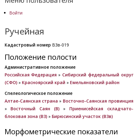
Меню пользователя
Войти
Ручейная
Кадастровый номер
В3в-019
Положение полости
Административное положение
Российская Федерация
»
Сибирский федеральный округ
(СФО)
»
Красноярский край
»
Емельяновский район
Спелеологическое положение
Алтае-Саянская страна
»
Восточно-Саянская провинция
»
Восточный Саян (B)
»
Приенисейская складчато-
блоковая зона (В3)
»
Бирюсинский участок (В3в)
Морфометрические показатели