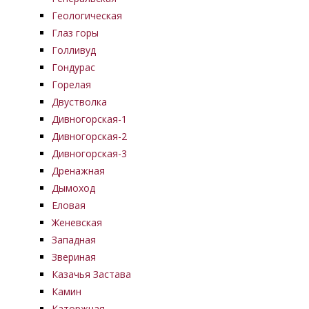
Геологическая
Глаз горы
Голливуд
Гондурас
Горелая
Двустволка
Дивногорская-1
Дивногорская-2
Дивногорская-3
Дренажная
Дымоход
Еловая
Женевская
Западная
Звериная
Казачья Застава
Камин
Каторжная