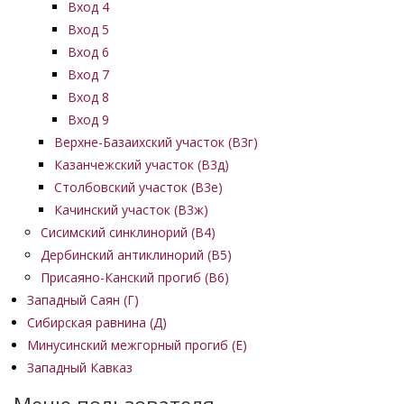
Вход 4
Вход 5
Вход 6
Вход 7
Вход 8
Вход 9
Верхне-Базаихский участок (В3г)
Казанчежский участок (В3д)
Столбовский участок (В3е)
Качинский участок (В3ж)
Сисимский синклинорий (В4)
Дербинский антиклинорий (В5)
Присаяно-Канский прогиб (В6)
Западный Саян (Г)
Сибирская равнина (Д)
Минусинский межгорный прогиб (Е)
Западный Кавказ