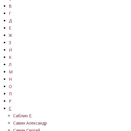
В
Г
Д
Е
Ж
З
И
К
Л
М
Н
О
П
Р
С
Саблин Е.
Савин Александр
Савин Сергей