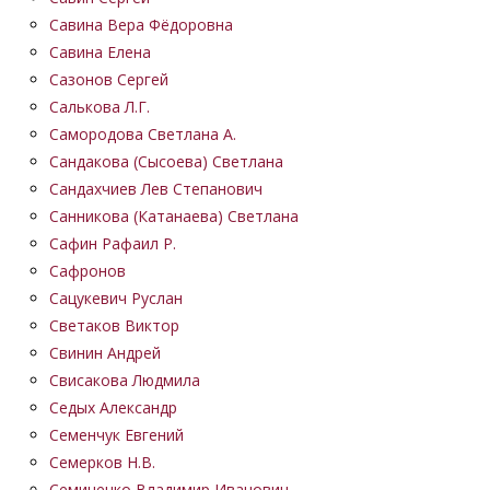
Савина Вера Фёдоровна
Савина Елена
Сазонов Сергей
Салькова Л.Г.
Самородова Светлана А.
Сандакова (Сысоева) Светлана
Сандахчиев Лев Степанович
Санникова (Катанаева) Светлана
Сафин Рафаил Р.
Сафронов
Сацукевич Руслан
Светаков Виктор
Свинин Андрей
Свисакова Людмила
Седых Александр
Семенчук Евгений
Семерков Н.В.
Семиченко Владимир Иванович