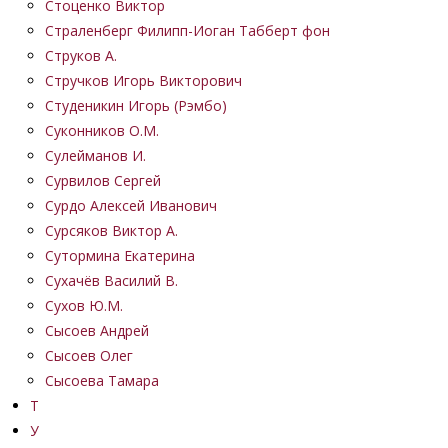
Стоценко Виктор
Страленберг Филипп-Иоган Табберт фон
Струков А.
Стручков Игорь Викторович
Студеникин Игорь (Рэмбо)
Суконников О.М.
Сулейманов И.
Сурвилов Сергей
Сурдо Алексей Иванович
Сурсяков Виктор А.
Сутормина Екатерина
Сухачёв Василий В.
Сухов Ю.М.
Сысоев Андрей
Сысоев Олег
Сысоева Тамара
Т
У