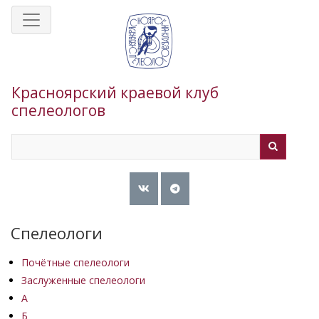
Перейти
к
основному
содержанию
Красноярский краевой клуб
спелеологов
Search
Search
Спелеологи
Почётные спелеологи
Заслуженные спелеологи
А
Б