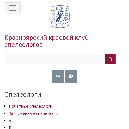
Перейти
к
основному
содержанию
Красноярский краевой клуб
спелеологов
Search
Search
Спелеологи
Почётные спелеологи
Заслуженные спелеологи
А
Б