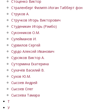
Стоценко Виктор
Страленберг Филипп-Иоган Табберт фон
Струков А.
Стручков Игорь Викторович
Студеникин Игорь (Рэмбо)
Суконников О.М.
Сулейманов И.
Сурвилов Сергей
Сурдо Алексей Иванович
Сурсяков Виктор А.
Сутормина Екатерина
Сухачёв Василий В.
Сухов Ю.М.
Сысоев Андрей
Сысоев Олег
Сысоева Тамара
Т
У