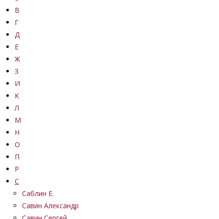
В
Г
Д
Е
Ж
З
И
К
Л
М
Н
О
П
Р
С
Саблин Е.
Савин Александр
Савин Сергей