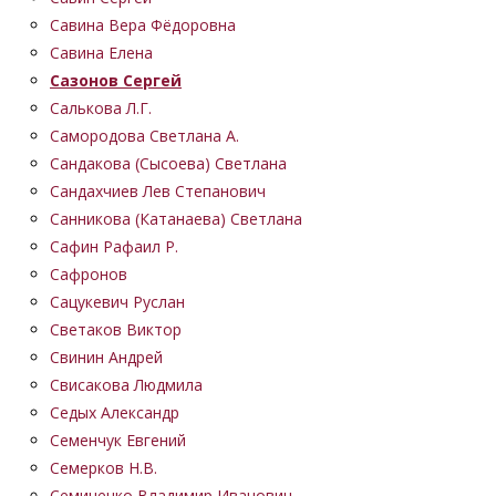
Савина Вера Фёдоровна
Савина Елена
Сазонов Сергей
Салькова Л.Г.
Самородова Светлана А.
Сандакова (Сысоева) Светлана
Сандахчиев Лев Степанович
Санникова (Катанаева) Светлана
Сафин Рафаил Р.
Сафронов
Сацукевич Руслан
Светаков Виктор
Свинин Андрей
Свисакова Людмила
Седых Александр
Семенчук Евгений
Семерков Н.В.
Семиченко Владимир Иванович