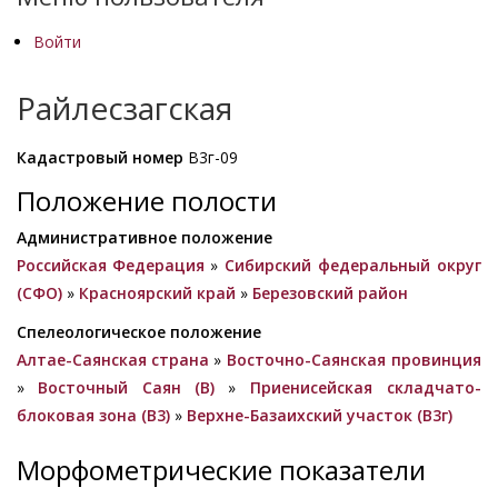
Войти
Райлесзагская
Кадастровый номер
В3г-09
Положение полости
Административное положение
Российская Федерация
»
Сибирский федеральный округ
(СФО)
»
Красноярский край
»
Березовский район
Спелеологическое положение
Алтае-Саянская страна
»
Восточно-Саянская провинция
»
Восточный Саян (B)
»
Приенисейская складчато-
блоковая зона (В3)
»
Верхне-Базаихский участок (В3г)
Морфометрические показатели