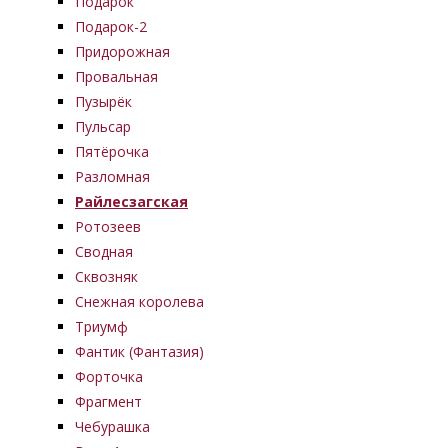
Подарок
Подарок-2
Придорожная
Провальная
Пузырёк
Пульсар
Пятёрочка
Разломная
Райлесзагская
Ротозеев
Сводная
Сквозняк
Снежная королева
Триумф
Фантик (Фантазия)
Форточка
Фрагмент
Чебурашка