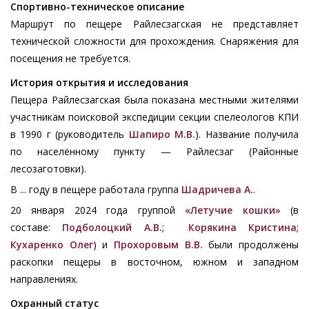
Спортивно-техническое описание
Маршрут по пещере Райлесзагская не представляет
технической сложности для прохождения. Снаряжения для
посещения не требуется.
История открытия и исследования
Пещера Райлесзагская была показана местными жителями
участникам поисковой экспедиции секции спелеологов КПИ
в 1990 г (руководитель
Шапиро М.В.
). Название получила
по населённому пункту — Райлесзаг (Районные
лесозаготовки).
В ... году в пещере работала группа
Шадричева А.
.
20 января 2024 года группой
«Летучие кошки»
(в
составе:
Подболоцкий А.В.
;
Корякина Кристина
;
Кухаренко Олег
) и
Прохоровым В.В.
были продолжены
раскопки пещеры в восточном, южном и западном
направлениях.
Охранный статус