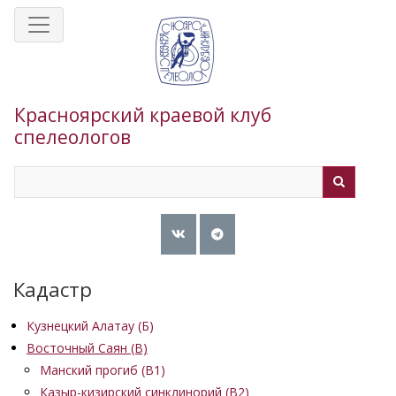
Перейти
к
основному
содержанию
Красноярский краевой клуб
спелеологов
Search
Search
Кадастр
Кузнецкий Алатау (Б)
Восточный Саян (B)
Манский прогиб (B1)
Казыр-кизирский синклинорий (В2)