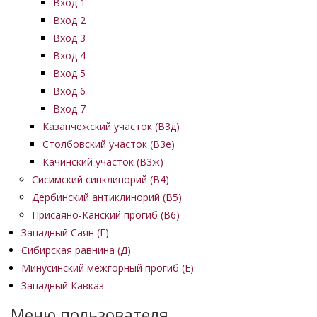
Вход 1
Вход 2
Вход 3
Вход 4
Вход 5
Вход 6
Вход 7
Казанчежский участок (В3д)
Столбовский участок (В3е)
Качинский участок (В3ж)
Сисимский синклинорий (В4)
Дербинский антиклинорий (В5)
Присаяно-Канский прогиб (В6)
Западный Саян (Г)
Сибирская равнина (Д)
Минусинский межгорный прогиб (Е)
Западный Кавказ
Меню пользователя