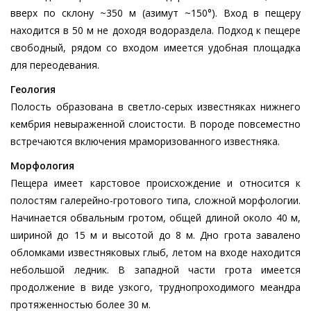
вверх по склону ~350 м (азимут ~150°). Вход в пещеру
находится в 50 м не доходя водораздела. Подход к пещере
свободный, рядом со входом имеется удобная площадка
для переодевания.
Геология
Полость образована в светло-серых известняках нижнего
кембрия невыраженной слоистости. В породе повсеместно
встречаются включения мраморизованного известняка.
Морфология
Пещера имеет карстовое происхождение и относится к
полостям галерейно-гротового типа, сложной морфологии.
Начинается обвальным гротом, общей длиной около 40 м,
шириной до 15 м и высотой до 8 м. Дно грота завалено
обломками известняковых глыб, летом на входе находится
небольшой ледник. В западной части грота имеется
продолжение в виде узкого, труднопроходимого меандра
протяженностью более 30 м.