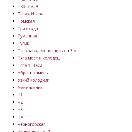
ТКЭ-75/59
Тагич-Итара
Томская
Три входа
Туманная
Тупик
Тяга заваленная щель на 3 м
Тяга мост и колодец
Тяга т. Васи
Убрать камень
Узкий колодчик
Умывальник
Ч1
Ч2
Ч3
Ч4
Черногорская
Чипширинская 2