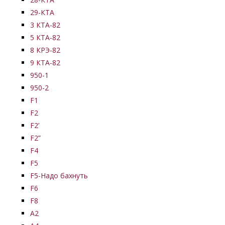
29-КТА
3 КТА-82
5 КТА-82
8 КРЭ-82
9 КТА-82
950-1
950-2
F1
F2
F2’
F2”
F4
F5
F5-Надо бахнуть
F6
F8
А2