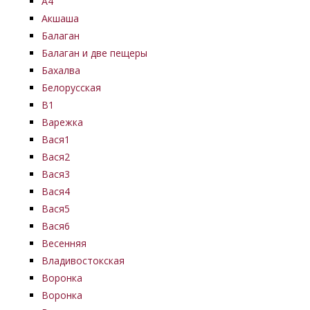
А4
Акшаша
Балаган
Балаган и две пещеры
Бахалва
Белорусская
В1
Варежка
Вася1
Вася2
Вася3
Вася4
Вася5
Вася6
Весенняя
Владивостокская
Воронка
Воронка