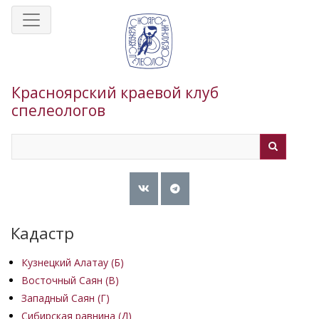
Перейти
к
основному
содержанию
Красноярский краевой клуб
спелеологов
Search
Search
Кадастр
Кузнецкий Алатау (Б)
Восточный Саян (B)
Западный Саян (Г)
Сибирская равнина (Д)