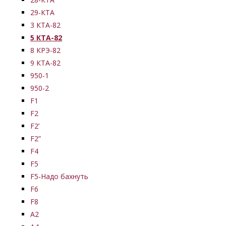
29-КТА
3 КТА-82
5 КТА-82
8 КРЭ-82
9 КТА-82
950-1
950-2
F1
F2
F2’
F2”
F4
F5
F5-Надо бахнуть
F6
F8
А2