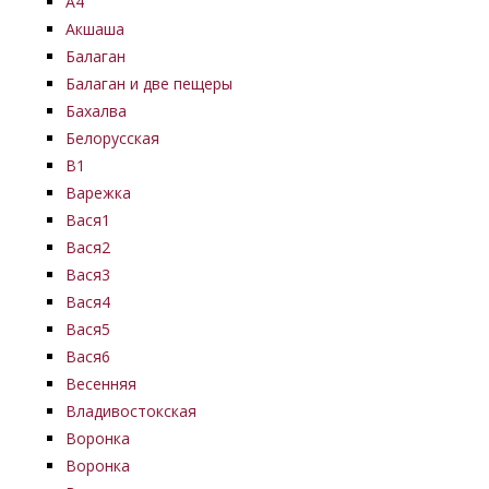
А4
Акшаша
Балаган
Балаган и две пещеры
Бахалва
Белорусская
В1
Варежка
Вася1
Вася2
Вася3
Вася4
Вася5
Вася6
Весенняя
Владивостокская
Воронка
Воронка