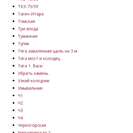
ТКЭ-75/59
Тагич-Итара
Томская
Три входа
Туманная
Тупик
Тяга заваленная щель на 3 м
Тяга мост и колодец
Тяга т. Васи
Убрать камень
Узкий колодчик
Умывальник
Ч1
Ч2
Ч3
Ч4
Черногорская
Чипширинская 2