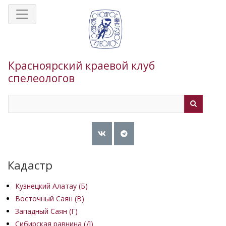
Перейти
к
основному
содержанию
Красноярский краевой клуб
спелеологов
Search
Search
Кадастр
Кузнецкий Алатау (Б)
Восточный Саян (B)
Западный Саян (Г)
Сибирская равнина (Д)