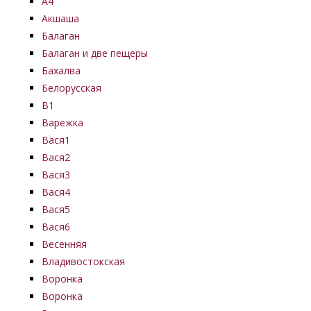
А4
Акшаша
Балаган
Балаган и две пещеры
Бахалва
Белорусская
В1
Варежка
Вася1
Вася2
Вася3
Вася4
Вася5
Вася6
Весенняя
Владивостокская
Воронка
Воронка