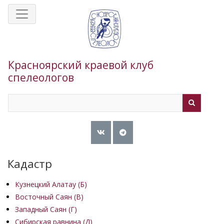
Перейти
к
основному
содержанию
Красноярский краевой клуб
спелеологов
Search
Search
Кадастр
Кузнецкий Алатау (Б)
Восточный Саян (B)
Западный Саян (Г)
Сибирская равнина (Д)