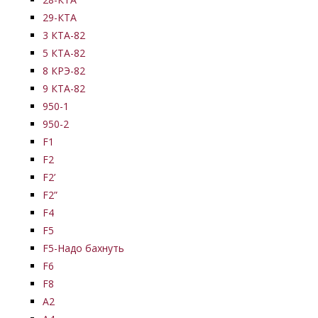
29-КТА
3 КТА-82
5 КТА-82
8 КРЭ-82
9 КТА-82
950-1
950-2
F1
F2
F2’
F2”
F4
F5
F5-Надо бахнуть
F6
F8
А2