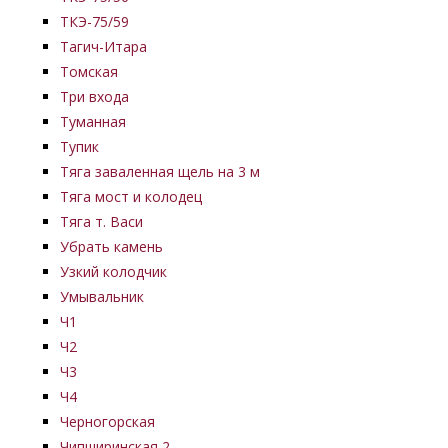
ТКЭ-75/59
Тагич-Итара
Томская
Три входа
Туманная
Тупик
Тяга заваленная щель на 3 м
Тяга мост и колодец
Тяга т. Васи
Убрать камень
Узкий колодчик
Умывальник
Ч1
Ч2
Ч3
Ч4
Черногорская
Чипширинская 2