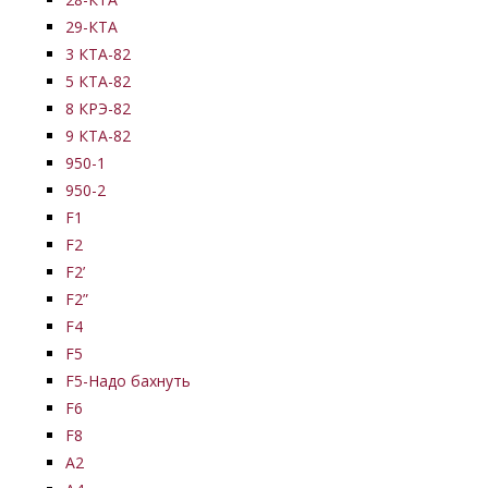
29-КТА
3 КТА-82
5 КТА-82
8 КРЭ-82
9 КТА-82
950-1
950-2
F1
F2
F2’
F2”
F4
F5
F5-Надо бахнуть
F6
F8
А2