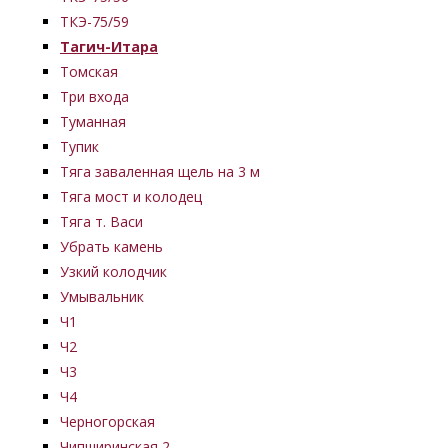
ТКЭ-75/59
Тагич-Итара
Томская
Три входа
Туманная
Тупик
Тяга заваленная щель на 3 м
Тяга мост и колодец
Тяга т. Васи
Убрать камень
Узкий колодчик
Умывальник
Ч1
Ч2
Ч3
Ч4
Черногорская
Чипширинская 2