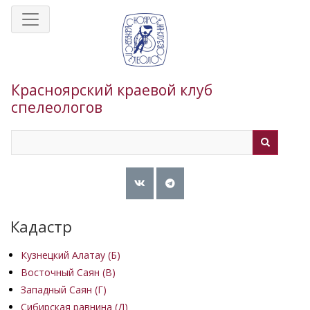
Перейти
к
основному
содержанию
Красноярский краевой клуб
спелеологов
Search
Search
Кадастр
Кузнецкий Алатау (Б)
Восточный Саян (B)
Западный Саян (Г)
Сибирская равнина (Д)