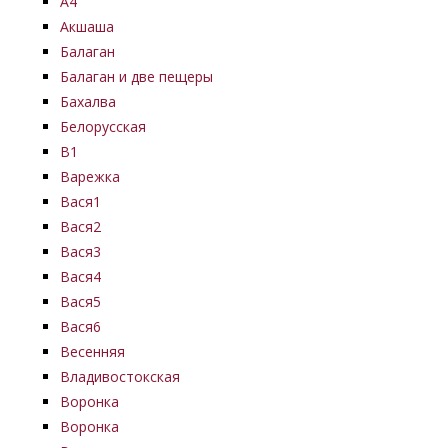
А4
Акшаша
Балаган
Балаган и две пещеры
Бахалва
Белорусская
В1
Варежка
Вася1
Вася2
Вася3
Вася4
Вася5
Вася6
Весенняя
Владивостокская
Воронка
Воронка