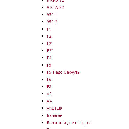
8 КРЭ-82
9 КТА-82
950-1
950-2
F1
F2
F2’
F2”
F4
F5
F5-Надо бахнуть
F6
F8
А2
А4
Акшаша
Балаган
Балаган и две пещеры