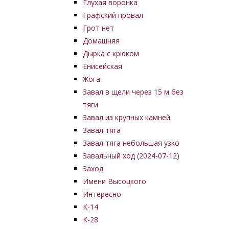
Глухая воронка
Графский провал
Грот нет
Домашняя
Дырка с крюком
Енисейская
Жога
Завал в щели через 15 м без
тяги
Завал из крупных камней
Завал тяга
Завал тяга небольшая узко
Завальный ход (2024-07-12)
Заход
Имени Высоцкого
Интересно
К-14
К-28