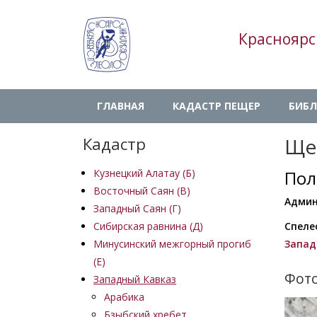
Перейти
к
Красноярс
основному
содержанию
Main
ГЛАВНАЯ
КАДАСТР ПЕЩЕР
БИБЛ
navigation
Кадастр
Ще
Кузнецкий Алатау (Б)
Пол
Восточный Саян (B)
Админ
Западный Саян (Г)
Сибирская равнина (Д)
Спеле
Минусинский межгорный прогиб
Запад
(Е)
Фото
Западный Кавказ
Арабика
Изобр
Бзыбский хребет