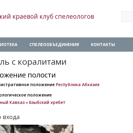
Sear
кий краевой клуб спелеологов
Se
ИОТЕКА
СПЕЛЕООБЪЕДИНЕНИЯ
КОНТАКТЫ
ль с коралитами
ожение полости
истративное положение
Республика Абхазия
ологическое положение
ный Кавказ
»
Бзыбский хребет
 входа
ажение