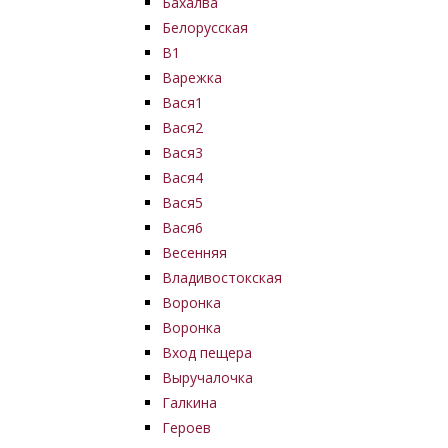
Бахалва
Белорусская
В1
Варежка
Вася1
Вася2
Вася3
Вася4
Вася5
Вася6
Весенняя
Владивостокская
Воронка
Воронка
Вход пещера
Выручалочка
Галкина
Героев