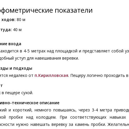
фометрические показатели
 ходов:
80 м
туда:
40 м
ние входа
аходится в 4-5 метрах над площадкой и представляет собой у
добный уступ для навешивания веревки.
зды и подходы
ится недалеко от
п.Кирилловская
. Пещеру логично проходить в
ат
 в пещере сухой.
ивно-техническое описание
зкий и короткий, немного повышаясь, через 3-4 метра привод
ной пробке над колодцем. При соответствующих навыках 
асности нужно навешать веревку за камень пробки. Желательн