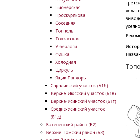
третс
Пионерская
делать
Проскурякова
выводя
Соседняя
усеяно
Тоннель
Рекоме
Тохзасская
У берлоги
Истор
Фишка
Назва
Холодная
Топо
Циркуль
Ящик Пандоры
Изобр
Саралинский участок (Б1б)
Верхне-Июсский участок (Б1в)
Верхне-Усинский участок (Б1г)
Средне-Усинский участок
(Б1д)
Батеневский район (Б2)
Верхне-Томский район (Б3)