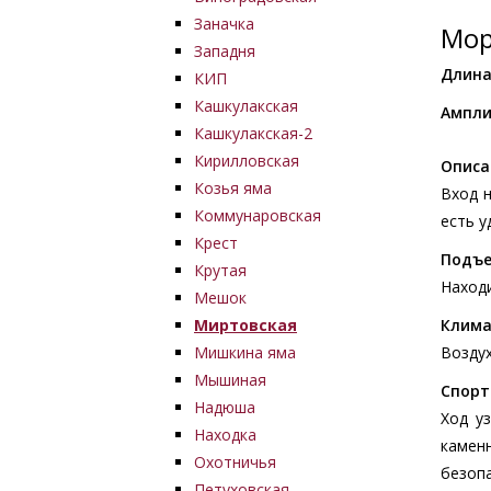
Заначка
Мор
Западня
Длина
КИП
Кашкулакская
Ампли
Кашкулакская-2
Кирилловская
Описа
Козья яма
Вход н
Коммунаровская
есть у
Крест
Подъе
Крутая
Наход
Мешок
Миртовская
Клим
Мишкина яма
Воздух
Мышиная
Спорт
Надюша
Ход у
Находка
камен
Охотничья
безоп
Петуховская