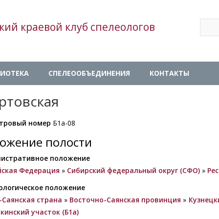
Sear
кий краевой клуб спелеологов
Se
ИОТЕКА
СПЕЛЕООБЪЕДИНЕНИЯ
КОНТАКТЫ
ртовская
тровый номер
Б1а-08
ожение полости
истративное положение
йская Федерация
»
Сибирский федеральный округ (СФО)
»
Ре
ологическое положение
-Саянская страна
»
Восточно-Саянская провинция
»
Кузнецк
кинский участок (Б1а)