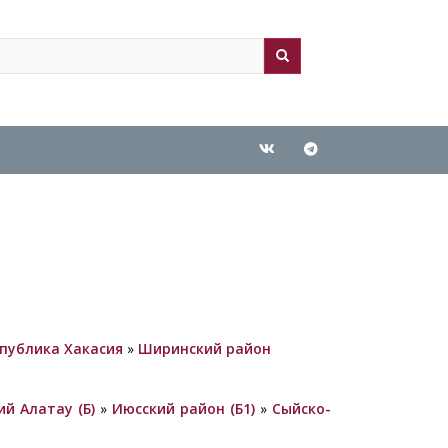
ch
arch
спублика Хакасия
»
Ширинский район
ий Алатау (Б)
»
Июсский район (Б1)
»
Сыйско-