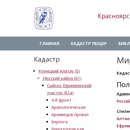
Перейти
к
Красноярс
основному
содержанию
Main
ГЛАВНАЯ
КАДАСТР ПЕЩЕР
БИБЛ
navigation
Кадастр
Ми
Кузнецкий Алатау (Б)
Кадас
Июсский район (Б1)
Пол
Сыйско-Ефремкинский
участок (Б1а)
Админ
4-й фронт
Росси
Археологическая
Спеле
Архимедов провал
Алтае
Берлога
Ефрем
Виноградовская