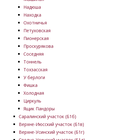
Надюша
Находка
Охотничья
Петуховская
Пионерская
Проскурякова
Соседняя
Тоннель
Тохзасская
У берлоги
Фишка
Холодная
Циркуль
Ящик Пандоры
Саралинский участок (Б1б)
Верхне-Июсский участок (Б1в)
Верхне-Усинский участок (Б1г)
Средне-Усинский участок (Б1д)