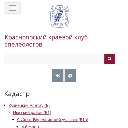
Перейти
к
основному
содержанию
Красноярский краевой клуб
спелеологов
Search
Search
Кадастр
Кузнецкий Алатау (Б)
Июсский район (Б1)
Сыйско-Ефремкинский участок (Б1а)
4-й фронт