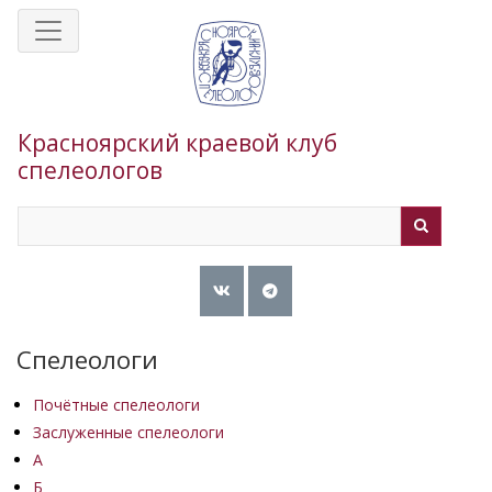
Перейти
к
основному
содержанию
Красноярский краевой клуб
спелеологов
Search
Search
Спелеологи
Почётные спелеологи
Заслуженные спелеологи
А
Б