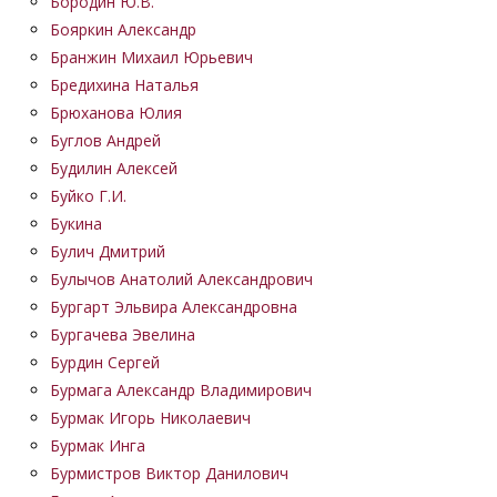
Бородин Ю.В.
Бояркин Александр
Бранжин Михаил Юрьевич
Бредихина Наталья
Брюханова Юлия
Буглов Андрей
Будилин Алексей
Буйко Г.И.
Букина
Булич Дмитрий
Булычов Анатолий Александрович
Бургарт Эльвира Александровна
Бургачева Эвелина
Бурдин Сергей
Бурмага Александр Владимирович
Бурмак Игорь Николаевич
Бурмак Инга
Бурмистров Виктор Данилович