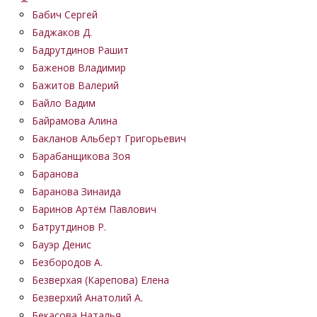
Бабич Сергей
Баджаков Д.
Бадрутдинов Рашит
Баженов Владимир
Бажитов Валерий
Байло Вадим
Байрамова Алина
Бакланов Альберт Григорьевич
Барабанщикова Зоя
Баранова
Баранова Зинаида
Баринов Артём Павлович
Батрутдинов Р.
Бауэр Денис
Безбородов А.
Безверхая (Карепова) Елена
Безверхий Анатолий А.
Бекасова Наталья