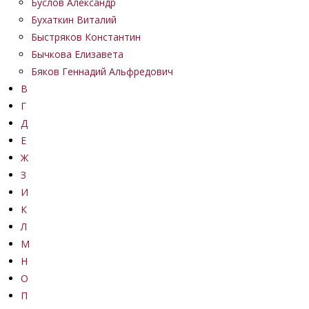
Буслов Александр
Бухаткин Виталий
Быстряков Константин
Бычкова Елизавета
Бяков Геннадий Альфредович
В
Г
Д
Е
Ж
З
И
К
Л
М
Н
О
П