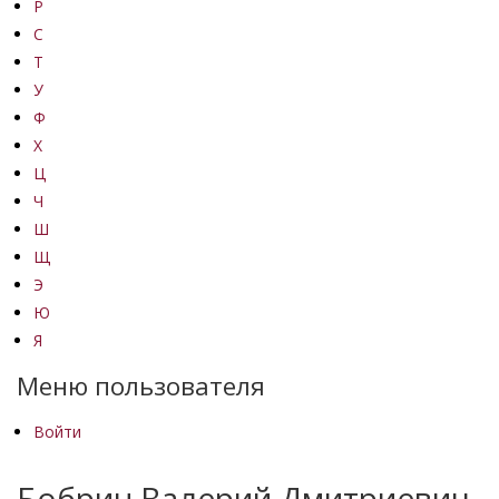
Р
С
Т
У
Ф
Х
Ц
Ч
Ш
Щ
Э
Ю
Я
Меню пользователя
Войти
Бобрин Валерий Дмитриевич